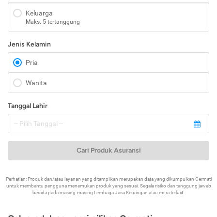
Keluarga
Maks. 5 tertanggung
Jenis Kelamin
Pria
Wanita
Tanggal Lahir
Cari Produk Asuransi
Perhatian: Produk dan/atau layanan yang ditampilkan merupakan data yang dikumpulkan Cermati
untuk membantu pengguna menemukan produk yang sesuai. Segala risiko dan tanggung jawab
berada pada masing-masing Lembaga Jasa Keuangan atau mitra terkait.