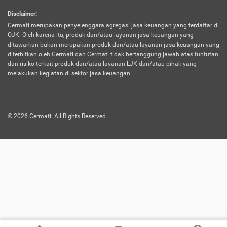
harus terpotong biaya asuransi. Selain itu,
Disclaimer
:
risiko kerugian akibat investasi juga bisa
Cermati merupakan penyelenggara agregasi jasa keuangan yang terdaftar di
turut mempengaruhi saldo asuransi dan
OJK. Oleh karena itu, produk dan/atau layanan jasa keuangan yang
menurunkan manfaatnya.
ditawarkan bukan merupakan produk dan/atau layanan jasa keuangan yang
diterbitkan oleh Cermati dan Cermati tidak bertanggung jawab atas tuntutan
dan risiko terkait produk dan/atau layanan LJK dan/atau pihak yang
Asuransi
Menawarkan manfaat perlindungan yang
melakukan kegiatan di sektor jasa keuangan.
Jiwa
dilengkapi dengan tabungan. Selayaknya
Dwiguna
jenis asuransi yang sebelumnya, produk ini
akan membagi sebagian premi ke rekening
©
2026
Cermati. All Rights Reserved.
tabungan, dan sisanya akan dialokasikan
ke manfaat perlindungan asuransi.
Saat memilih jenis asuransi ini, kamu bisa
merasakan keunggulan berupa
kemudahan dalam mencairkan dana
asuransi sebelum durasi atau masa
asuransinya berakhir. Selain itu, apabila
nasabah masih hidup hingga akhir masa
aktif asuransi, seluruh uang
pertanggungan bisa didapatkan kembali.