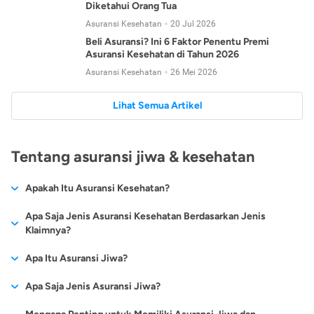
Diketahui Orang Tua
Asuransi Kesehatan
20 Jul 2026
Beli Asuransi? Ini 6 Faktor Penentu Premi
Asuransi Kesehatan di Tahun 2026
Asuransi Kesehatan
26 Mei 2026
Lihat Semua Artikel
Tentang asuransi jiwa & kesehatan
Apakah Itu Asuransi Kesehatan?
Asuransi kesehatan adalah jenis asuransi yang diperuntukkan
Apa Saja Jenis Asuransi Kesehatan Berdasarkan Jenis
untuk memberikan jaminan kesehatan kepada para
Klaimnya?
tertanggungnya jika mengalami sakit atau kecelakaan.
Secara umum, ada 2 jenis asuransi kesehatan yang
Apa Itu Asuransi Jiwa?
Asuransi kesehatan pada umumnya ditawarkan oleh berbagai
dikelompokkan berdasarkan jenis klaimnya:
perusahaan asuransi dengan berbagai pilihan perlindungan
Asuransi jiwa adalah jenis asuransi yang memberikan
Apa Saja Jenis Asuransi Jiwa?
mulai dari jaminan rawat inap di rumah sakit, hingga rawat
Asuransi Kesehatan
Cashless
:
pertanggungan berupa uang santunan atau ganti rugi kepada
jalan.
Proses klaim dilakukan oleh perusahaan asuransi tanpa
Secara umum, berikut jenis-jenis asuransi jiwa yang tersedia di