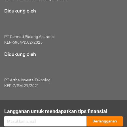
macam risiko dan manfaat investasi.
Didukung oleh
Karena mengombinasikan 2 produk
keuangan sekaligus, premi yang
dibayarkan oleh nasabah akan dibagi
dengan rasio tertentu ke manfaat asuransi
dan investasi sekaligus.
PT Cermati Pialang Asuransi
KEP-596/PD.02/2025
Dengan cara kerja yang lebih lengkap
tersebut, asuransi jenis ini mampu
Didukung oleh
diuangkan kembali saat nasabah tak
pernah melakukan pengajuan klaim
perlindungan. Ketika suatu saat tidak
mampu membayar premi, nasabah juga
PT Artha Investa Teknologi
bisa mengalihkan sebagian dana investasi
KEP-7/PM.21/2021
untuk melunasinya. Tentunya, keuntungan
dari aktivitas investasi bisa sepenuhnya
didapatkan oleh nasabah tanpa harus
repot mengelola modalnya.
Langganan untuk mendapatkan tips finansial
Namun, kekurangannya, manfaat investasi
Berlangganan
tidak bisa dirasakan secara optimal karena