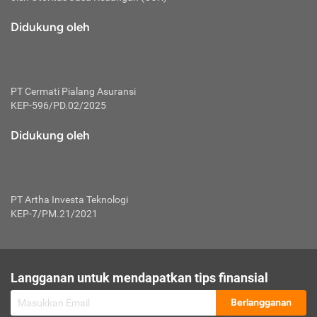
macam risiko dan manfaat investasi.
Didukung oleh
Karena mengombinasikan 2 produk
keuangan sekaligus, premi yang
dibayarkan oleh nasabah akan dibagi
dengan rasio tertentu ke manfaat asuransi
dan investasi sekaligus.
PT Cermati Pialang Asuransi
KEP-596/PD.02/2025
Dengan cara kerja yang lebih lengkap
tersebut, asuransi jenis ini mampu
Didukung oleh
diuangkan kembali saat nasabah tak
pernah melakukan pengajuan klaim
perlindungan. Ketika suatu saat tidak
mampu membayar premi, nasabah juga
PT Artha Investa Teknologi
bisa mengalihkan sebagian dana investasi
KEP-7/PM.21/2021
untuk melunasinya. Tentunya, keuntungan
dari aktivitas investasi bisa sepenuhnya
didapatkan oleh nasabah tanpa harus
repot mengelola modalnya.
Langganan untuk mendapatkan tips finansial
Namun, kekurangannya, manfaat investasi
Berlangganan
tidak bisa dirasakan secara optimal karena