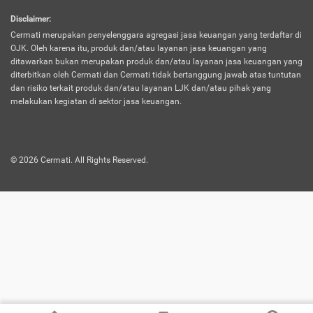
harus terpotong biaya asuransi. Selain itu,
Disclaimer
:
risiko kerugian akibat investasi juga bisa
Cermati merupakan penyelenggara agregasi jasa keuangan yang terdaftar di
turut mempengaruhi saldo asuransi dan
OJK. Oleh karena itu, produk dan/atau layanan jasa keuangan yang
menurunkan manfaatnya.
ditawarkan bukan merupakan produk dan/atau layanan jasa keuangan yang
diterbitkan oleh Cermati dan Cermati tidak bertanggung jawab atas tuntutan
dan risiko terkait produk dan/atau layanan LJK dan/atau pihak yang
Asuransi
Menawarkan manfaat perlindungan yang
melakukan kegiatan di sektor jasa keuangan.
Jiwa
dilengkapi dengan tabungan. Selayaknya
Dwiguna
jenis asuransi yang sebelumnya, produk ini
akan membagi sebagian premi ke rekening
©
2026
Cermati. All Rights Reserved.
tabungan, dan sisanya akan dialokasikan
ke manfaat perlindungan asuransi.
Saat memilih jenis asuransi ini, kamu bisa
merasakan keunggulan berupa
kemudahan dalam mencairkan dana
asuransi sebelum durasi atau masa
asuransinya berakhir. Selain itu, apabila
nasabah masih hidup hingga akhir masa
aktif asuransi, seluruh uang
pertanggungan bisa didapatkan kembali.