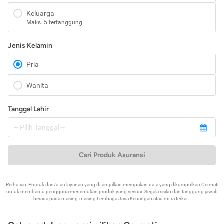
Keluarga
Maks. 5 tertanggung
Jenis Kelamin
Pria
Wanita
Tanggal Lahir
Cari Produk Asuransi
Perhatian: Produk dan/atau layanan yang ditampilkan merupakan data yang dikumpulkan Cermati
untuk membantu pengguna menemukan produk yang sesuai. Segala risiko dan tanggung jawab
berada pada masing-masing Lembaga Jasa Keuangan atau mitra terkait.