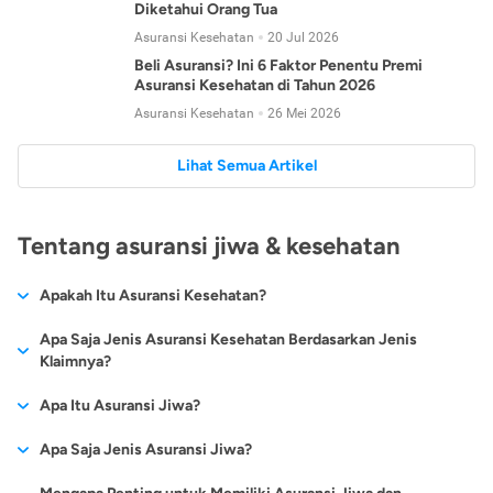
Diketahui Orang Tua
Asuransi Kesehatan
20 Jul 2026
Beli Asuransi? Ini 6 Faktor Penentu Premi
Asuransi Kesehatan di Tahun 2026
Asuransi Kesehatan
26 Mei 2026
Lihat Semua Artikel
Tentang asuransi jiwa & kesehatan
Apakah Itu Asuransi Kesehatan?
Asuransi kesehatan adalah jenis asuransi yang diperuntukkan
Apa Saja Jenis Asuransi Kesehatan Berdasarkan Jenis
untuk memberikan jaminan kesehatan kepada para
Klaimnya?
tertanggungnya jika mengalami sakit atau kecelakaan.
Secara umum, ada 2 jenis asuransi kesehatan yang
Apa Itu Asuransi Jiwa?
Asuransi kesehatan pada umumnya ditawarkan oleh berbagai
dikelompokkan berdasarkan jenis klaimnya:
perusahaan asuransi dengan berbagai pilihan perlindungan
Asuransi jiwa adalah jenis asuransi yang memberikan
Apa Saja Jenis Asuransi Jiwa?
mulai dari jaminan rawat inap di rumah sakit, hingga rawat
Asuransi Kesehatan
Cashless
:
pertanggungan berupa uang santunan atau ganti rugi kepada
jalan.
Proses klaim dilakukan oleh perusahaan asuransi tanpa
Secara umum, berikut jenis-jenis asuransi jiwa yang tersedia di