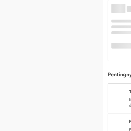
Pentingny
B
d
K