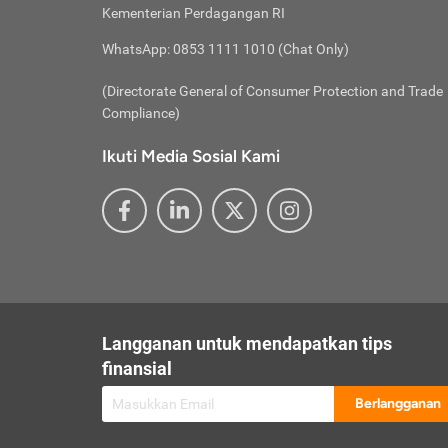
besar t
Inst
Seumu
Kementerian Perdagangan RI
pengel
Face
Hidup
membay
Gunaka
WhatsApp: 0853 1111 1010 (Chat Only)
atau
ditawa
Unduh
Whole
website
(Directorate General of Consumer Protection and Trade
Life
Waspad
Compliance)
Websit
hati-h
Ikuti Media Sosial Kami
mengaks
Perhat
Penyam
lewat a
@ce
@new
@inf
Asuran
Abaika
sebaga
Jiwa
U
Langganan untuk mendapatkan tips
Selalu
Link
Supaya
finansial
Pembar
Berlangganan
lalai 
Anda s