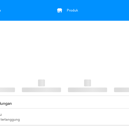
a
Produk
ndungan
u
 tertanggung