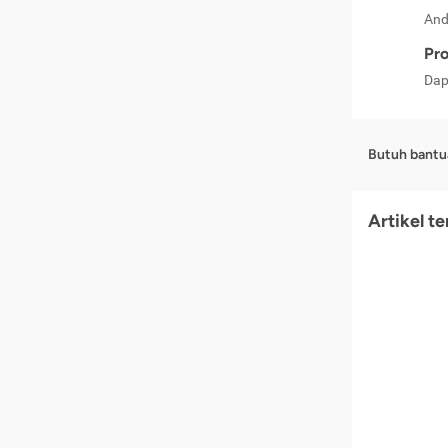
And
Pro
Dap
Butuh bantu
Artikel t