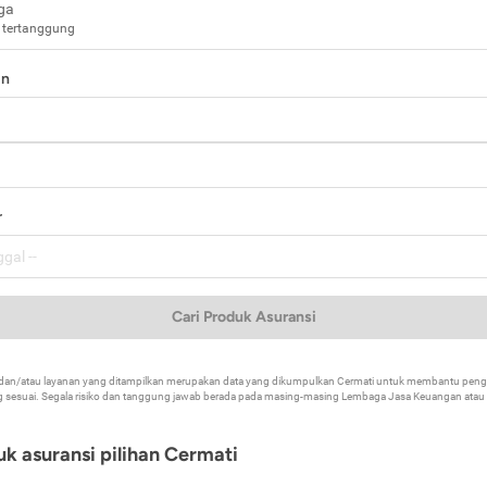
ga
 tertanggung
in
a
r
Cari Produk Asuransi
k dan/atau layanan yang ditampilkan merupakan data yang dikumpulkan Cermati untuk membantu p
 sesuai. Segala risiko dan tanggung jawab berada pada masing-masing Lembaga Jasa Keuangan atau mi
k asuransi pilihan Cermati