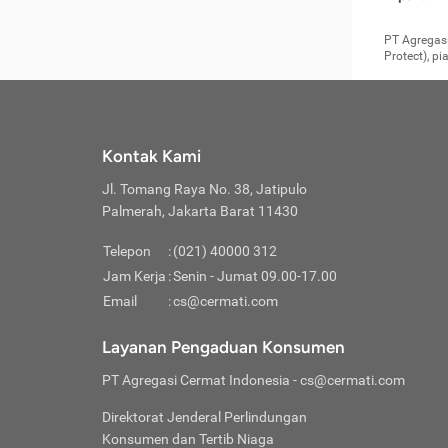
pengga
member
Layanan 
seperti:
persya
apabil
Cermati.
konsultas
PT Agregasi
bisa m
Layana
Asuran
data ata
di era pa
Protect), p
Mendap
Layana
Jiwa
teknologi
tersedia 
Memili
(Obat W
Berjan
pelayanan
dibutu
Layana
Agar keam
atau
T
operasi
labora
perlu dip
Life
rawat 
Inform
Kontak Kami
di ruma
Jangan
Jl. Tomang Raya No. 38, Jatipulo
tindak
Jangan
yang di
Palmerah, Jakarta Barat 11430
Cermati
Layana
passw
Nikmat
Telepon
:
(021) 40000 312
Jaga K
dibutu
Jangan
Jam Kerja
:
Senin - Jumat 09.00-17.00
Anda b
pihak-
Email
:
cs@cermati.com
untuk 
Janga
Indone
Jangan
Layanan Pengaduan Konsumen
apabil
manapu
Menghi
Waspad
PT Agregasi Cermat Indonesia
- cs@cermati.com
Memili
Hati-h
penyak
mengat
Asuran
Direktorat Jenderal Perlindungan
rumah 
terverif
Jiwa
Konsumen dan Tertib Niaga