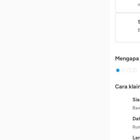
m
B
Mengapa 
Cara klai
Si
Baw
Dat
Rum
Le