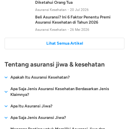
Diketahui Orang Tua
Asuransi Kesehatan
20 Jul 2026
Beli Asuransi? Ini 6 Faktor Penentu Premi
Asuransi Kesehatan di Tahun 2026
Asuransi Kesehatan
26 Mei 2026
Lihat Semua Artikel
Tentang asuransi jiwa & kesehatan
Apakah Itu Asuransi Kesehatan?
Asuransi kesehatan adalah jenis asuransi yang diperuntukkan
Apa Saja Jenis Asuransi Kesehatan Berdasarkan Jenis
untuk memberikan jaminan kesehatan kepada para
Klaimnya?
tertanggungnya jika mengalami sakit atau kecelakaan.
Secara umum, ada 2 jenis asuransi kesehatan yang
Apa Itu Asuransi Jiwa?
Asuransi kesehatan pada umumnya ditawarkan oleh berbagai
dikelompokkan berdasarkan jenis klaimnya:
perusahaan asuransi dengan berbagai pilihan perlindungan
Asuransi jiwa adalah jenis asuransi yang memberikan
Apa Saja Jenis Asuransi Jiwa?
mulai dari jaminan rawat inap di rumah sakit, hingga rawat
Asuransi Kesehatan
Cashless
:
pertanggungan berupa uang santunan atau ganti rugi kepada
jalan.
Proses klaim dilakukan oleh perusahaan asuransi tanpa
Secara umum, berikut jenis-jenis asuransi jiwa yang tersedia di