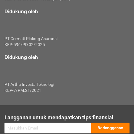
macam risiko dan manfaat investasi.
Didukung oleh
Karena mengombinasikan 2 produk
keuangan sekaligus, premi yang
dibayarkan oleh nasabah akan dibagi
dengan rasio tertentu ke manfaat asuransi
dan investasi sekaligus.
PT Cermati Pialang Asuransi
KEP-596/PD.02/2025
Dengan cara kerja yang lebih lengkap
tersebut, asuransi jenis ini mampu
Didukung oleh
diuangkan kembali saat nasabah tak
pernah melakukan pengajuan klaim
perlindungan. Ketika suatu saat tidak
mampu membayar premi, nasabah juga
PT Artha Investa Teknologi
bisa mengalihkan sebagian dana investasi
KEP-7/PM.21/2021
untuk melunasinya. Tentunya, keuntungan
dari aktivitas investasi bisa sepenuhnya
didapatkan oleh nasabah tanpa harus
repot mengelola modalnya.
Langganan untuk mendapatkan tips finansial
Namun, kekurangannya, manfaat investasi
Berlangganan
tidak bisa dirasakan secara optimal karena