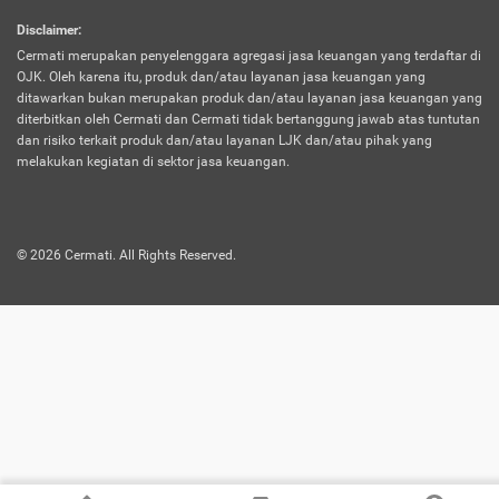
harus terpotong biaya asuransi. Selain itu,
Disclaimer
:
risiko kerugian akibat investasi juga bisa
Cermati merupakan penyelenggara agregasi jasa keuangan yang terdaftar di
turut mempengaruhi saldo asuransi dan
OJK. Oleh karena itu, produk dan/atau layanan jasa keuangan yang
menurunkan manfaatnya.
ditawarkan bukan merupakan produk dan/atau layanan jasa keuangan yang
diterbitkan oleh Cermati dan Cermati tidak bertanggung jawab atas tuntutan
dan risiko terkait produk dan/atau layanan LJK dan/atau pihak yang
Asuransi
Menawarkan manfaat perlindungan yang
melakukan kegiatan di sektor jasa keuangan.
Jiwa
dilengkapi dengan tabungan. Selayaknya
Dwiguna
jenis asuransi yang sebelumnya, produk ini
akan membagi sebagian premi ke rekening
©
2026
Cermati. All Rights Reserved.
tabungan, dan sisanya akan dialokasikan
ke manfaat perlindungan asuransi.
Saat memilih jenis asuransi ini, kamu bisa
merasakan keunggulan berupa
kemudahan dalam mencairkan dana
asuransi sebelum durasi atau masa
asuransinya berakhir. Selain itu, apabila
nasabah masih hidup hingga akhir masa
aktif asuransi, seluruh uang
pertanggungan bisa didapatkan kembali.