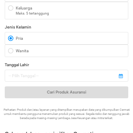
Keluarga
Maks. 5 tertanggung
Jenis Kelamin
Pria
Wanita
Tanggal Lahir
Cari Produk Asuransi
Perhatian: Produk dan/atau layanan yang ditampilkan merupakan data yang dikumpulkan Cermati
untuk membantu pengguna menemukan produk yang sesuai. Segala risiko dan tanggung jawab
berada pada masing-masing Lembaga Jasa Keuangan atau mitra terkait.