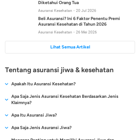
Diketahui Orang Tua
Asuransi Kesehatan
20 Jul 2026
Beli Asuransi? Ini 6 Faktor Penentu Premi
Asuransi Kesehatan di Tahun 2026
Asuransi Kesehatan
26 Mei 2026
Lihat Semua Artikel
Tentang asuransi jiwa & kesehatan
Apakah Itu Asuransi Kesehatan?
Asuransi kesehatan adalah jenis asuransi yang diperuntukkan
Apa Saja Jenis Asuransi Kesehatan Berdasarkan Jenis
untuk memberikan jaminan kesehatan kepada para
Klaimnya?
tertanggungnya jika mengalami sakit atau kecelakaan.
Secara umum, ada 2 jenis asuransi kesehatan yang
Apa Itu Asuransi Jiwa?
Asuransi kesehatan pada umumnya ditawarkan oleh berbagai
dikelompokkan berdasarkan jenis klaimnya:
perusahaan asuransi dengan berbagai pilihan perlindungan
Asuransi jiwa adalah jenis asuransi yang memberikan
Apa Saja Jenis Asuransi Jiwa?
mulai dari jaminan rawat inap di rumah sakit, hingga rawat
Asuransi Kesehatan
Cashless
:
pertanggungan berupa uang santunan atau ganti rugi kepada
jalan.
Proses klaim dilakukan oleh perusahaan asuransi tanpa
Secara umum, berikut jenis-jenis asuransi jiwa yang tersedia di