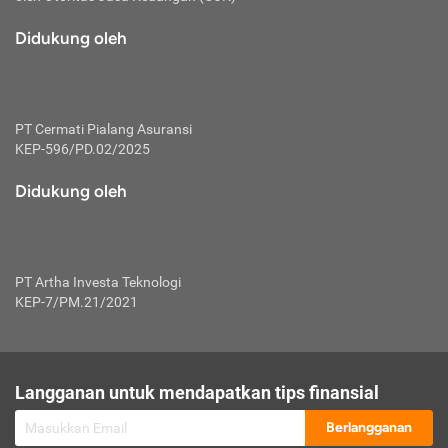
macam risiko dan manfaat investasi.
Didukung oleh
Karena mengombinasikan 2 produk
keuangan sekaligus, premi yang
dibayarkan oleh nasabah akan dibagi
dengan rasio tertentu ke manfaat asuransi
dan investasi sekaligus.
PT Cermati Pialang Asuransi
KEP-596/PD.02/2025
Dengan cara kerja yang lebih lengkap
tersebut, asuransi jenis ini mampu
Didukung oleh
diuangkan kembali saat nasabah tak
pernah melakukan pengajuan klaim
perlindungan. Ketika suatu saat tidak
mampu membayar premi, nasabah juga
PT Artha Investa Teknologi
bisa mengalihkan sebagian dana investasi
KEP-7/PM.21/2021
untuk melunasinya. Tentunya, keuntungan
dari aktivitas investasi bisa sepenuhnya
didapatkan oleh nasabah tanpa harus
repot mengelola modalnya.
Langganan untuk mendapatkan tips finansial
Namun, kekurangannya, manfaat investasi
Berlangganan
tidak bisa dirasakan secara optimal karena