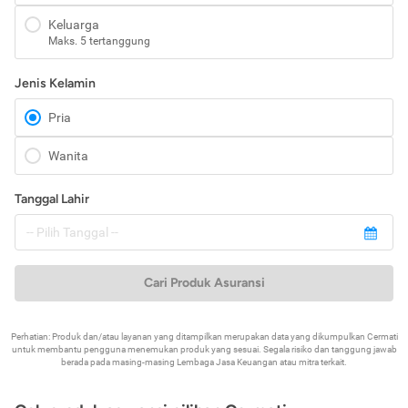
Keluarga
Maks. 5 tertanggung
Jenis Kelamin
Pria
Wanita
Tanggal Lahir
Cari Produk Asuransi
Perhatian: Produk dan/atau layanan yang ditampilkan merupakan data yang dikumpulkan Cermati
untuk membantu pengguna menemukan produk yang sesuai. Segala risiko dan tanggung jawab
berada pada masing-masing Lembaga Jasa Keuangan atau mitra terkait.