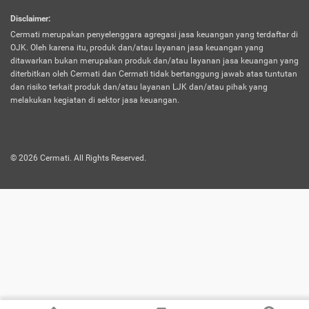
harus terpotong biaya asuransi. Selain itu,
Disclaimer
:
risiko kerugian akibat investasi juga bisa
Cermati merupakan penyelenggara agregasi jasa keuangan yang terdaftar di
turut mempengaruhi saldo asuransi dan
OJK. Oleh karena itu, produk dan/atau layanan jasa keuangan yang
menurunkan manfaatnya.
ditawarkan bukan merupakan produk dan/atau layanan jasa keuangan yang
diterbitkan oleh Cermati dan Cermati tidak bertanggung jawab atas tuntutan
dan risiko terkait produk dan/atau layanan LJK dan/atau pihak yang
Asuransi
Menawarkan manfaat perlindungan yang
melakukan kegiatan di sektor jasa keuangan.
Jiwa
dilengkapi dengan tabungan. Selayaknya
Dwiguna
jenis asuransi yang sebelumnya, produk ini
akan membagi sebagian premi ke rekening
©
2026
Cermati. All Rights Reserved.
tabungan, dan sisanya akan dialokasikan
ke manfaat perlindungan asuransi.
Saat memilih jenis asuransi ini, kamu bisa
merasakan keunggulan berupa
kemudahan dalam mencairkan dana
asuransi sebelum durasi atau masa
asuransinya berakhir. Selain itu, apabila
nasabah masih hidup hingga akhir masa
aktif asuransi, seluruh uang
pertanggungan bisa didapatkan kembali.