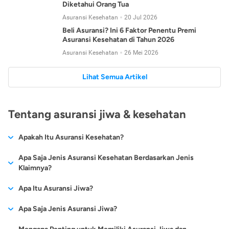
Diketahui Orang Tua
Asuransi Kesehatan
20 Jul 2026
Beli Asuransi? Ini 6 Faktor Penentu Premi
Asuransi Kesehatan di Tahun 2026
Asuransi Kesehatan
26 Mei 2026
Lihat Semua Artikel
Tentang asuransi jiwa & kesehatan
Apakah Itu Asuransi Kesehatan?
Asuransi kesehatan adalah jenis asuransi yang diperuntukkan
Apa Saja Jenis Asuransi Kesehatan Berdasarkan Jenis
untuk memberikan jaminan kesehatan kepada para
Klaimnya?
tertanggungnya jika mengalami sakit atau kecelakaan.
Secara umum, ada 2 jenis asuransi kesehatan yang
Apa Itu Asuransi Jiwa?
Asuransi kesehatan pada umumnya ditawarkan oleh berbagai
dikelompokkan berdasarkan jenis klaimnya:
perusahaan asuransi dengan berbagai pilihan perlindungan
Asuransi jiwa adalah jenis asuransi yang memberikan
Apa Saja Jenis Asuransi Jiwa?
mulai dari jaminan rawat inap di rumah sakit, hingga rawat
Asuransi Kesehatan
Cashless
:
pertanggungan berupa uang santunan atau ganti rugi kepada
jalan.
Proses klaim dilakukan oleh perusahaan asuransi tanpa
Secara umum, berikut jenis-jenis asuransi jiwa yang tersedia di