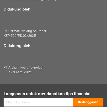
macam risiko dan manfaat investasi.
Didukung oleh
Karena mengombinasikan 2 produk
keuangan sekaligus, premi yang
dibayarkan oleh nasabah akan dibagi
dengan rasio tertentu ke manfaat asuransi
dan investasi sekaligus.
PT Cermati Pialang Asuransi
KEP-596/PD.02/2025
Dengan cara kerja yang lebih lengkap
tersebut, asuransi jenis ini mampu
Didukung oleh
diuangkan kembali saat nasabah tak
pernah melakukan pengajuan klaim
perlindungan. Ketika suatu saat tidak
mampu membayar premi, nasabah juga
PT Artha Investa Teknologi
bisa mengalihkan sebagian dana investasi
KEP-7/PM.21/2021
untuk melunasinya. Tentunya, keuntungan
dari aktivitas investasi bisa sepenuhnya
didapatkan oleh nasabah tanpa harus
repot mengelola modalnya.
Langganan untuk mendapatkan tips finansial
Namun, kekurangannya, manfaat investasi
Berlangganan
tidak bisa dirasakan secara optimal karena