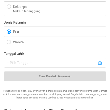
Keluarga
Maks. 5 tertanggung
Jenis Kelamin
Pria
Wanita
Tanggal Lahir
Cari Produk Asuransi
Perhatian: Produk dan/atau layanan yang ditampilkan merupakan data yang dikumpulkan Cermati
untuk membantu pengguna menemukan produk yang sesuai. Segala risiko dan tanggung jawab
berada pada masing-masing Lembaga Jasa Keuangan atau mitra terkait.