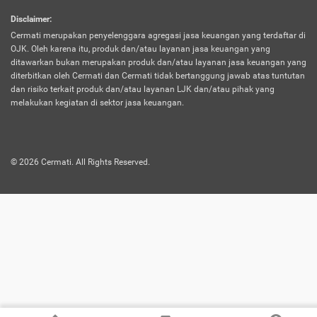
harus terpotong biaya asuransi. Selain itu,
Disclaimer
:
risiko kerugian akibat investasi juga bisa
Cermati merupakan penyelenggara agregasi jasa keuangan yang terdaftar di
turut mempengaruhi saldo asuransi dan
OJK. Oleh karena itu, produk dan/atau layanan jasa keuangan yang
menurunkan manfaatnya.
ditawarkan bukan merupakan produk dan/atau layanan jasa keuangan yang
diterbitkan oleh Cermati dan Cermati tidak bertanggung jawab atas tuntutan
dan risiko terkait produk dan/atau layanan LJK dan/atau pihak yang
Asuransi
Menawarkan manfaat perlindungan yang
melakukan kegiatan di sektor jasa keuangan.
Jiwa
dilengkapi dengan tabungan. Selayaknya
Dwiguna
jenis asuransi yang sebelumnya, produk ini
akan membagi sebagian premi ke rekening
©
2026
Cermati. All Rights Reserved.
tabungan, dan sisanya akan dialokasikan
ke manfaat perlindungan asuransi.
Saat memilih jenis asuransi ini, kamu bisa
merasakan keunggulan berupa
kemudahan dalam mencairkan dana
asuransi sebelum durasi atau masa
asuransinya berakhir. Selain itu, apabila
nasabah masih hidup hingga akhir masa
aktif asuransi, seluruh uang
pertanggungan bisa didapatkan kembali.