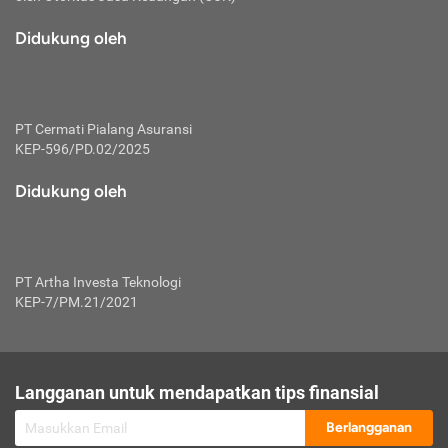
macam risiko dan manfaat investasi.
Didukung oleh
Karena mengombinasikan 2 produk
keuangan sekaligus, premi yang
dibayarkan oleh nasabah akan dibagi
dengan rasio tertentu ke manfaat asuransi
dan investasi sekaligus.
PT Cermati Pialang Asuransi
KEP-596/PD.02/2025
Dengan cara kerja yang lebih lengkap
tersebut, asuransi jenis ini mampu
Didukung oleh
diuangkan kembali saat nasabah tak
pernah melakukan pengajuan klaim
perlindungan. Ketika suatu saat tidak
mampu membayar premi, nasabah juga
PT Artha Investa Teknologi
bisa mengalihkan sebagian dana investasi
KEP-7/PM.21/2021
untuk melunasinya. Tentunya, keuntungan
dari aktivitas investasi bisa sepenuhnya
didapatkan oleh nasabah tanpa harus
repot mengelola modalnya.
Langganan untuk mendapatkan tips finansial
Namun, kekurangannya, manfaat investasi
Berlangganan
tidak bisa dirasakan secara optimal karena