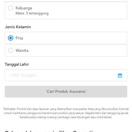
Keluarga
Maks. 5 tertanggung
Jenis Kelamin
Pria
Wanita
Tanggal Lahir
Cari Produk Asuransi
Perhatian: Produk dan/atau layanan yang ditampilkan merupakan data yang dikumpulkan Cermati
untuk membantu pengguna menemukan produk yang sesuai. Segala risiko dan tanggung jawab
berada pada masing-masing Lembaga Jasa Keuangan atau mitra terkait.