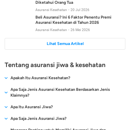
Diketahui Orang Tua
Asuransi Kesehatan
20 Jul 2026
Beli Asuransi? Ini 6 Faktor Penentu Premi
Asuransi Kesehatan di Tahun 2026
Asuransi Kesehatan
26 Mei 2026
Lihat Semua Artikel
Tentang asuransi jiwa & kesehatan
Apakah Itu Asuransi Kesehatan?
Asuransi kesehatan adalah jenis asuransi yang diperuntukkan
Apa Saja Jenis Asuransi Kesehatan Berdasarkan Jenis
untuk memberikan jaminan kesehatan kepada para
Klaimnya?
tertanggungnya jika mengalami sakit atau kecelakaan.
Secara umum, ada 2 jenis asuransi kesehatan yang
Apa Itu Asuransi Jiwa?
Asuransi kesehatan pada umumnya ditawarkan oleh berbagai
dikelompokkan berdasarkan jenis klaimnya:
perusahaan asuransi dengan berbagai pilihan perlindungan
Asuransi jiwa adalah jenis asuransi yang memberikan
Apa Saja Jenis Asuransi Jiwa?
mulai dari jaminan rawat inap di rumah sakit, hingga rawat
Asuransi Kesehatan
Cashless
:
pertanggungan berupa uang santunan atau ganti rugi kepada
jalan.
Proses klaim dilakukan oleh perusahaan asuransi tanpa
Secara umum, berikut jenis-jenis asuransi jiwa yang tersedia di