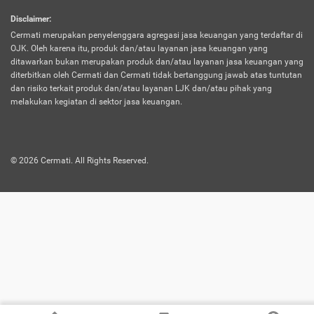
harus terpotong biaya asuransi. Selain itu,
Disclaimer
:
risiko kerugian akibat investasi juga bisa
Cermati merupakan penyelenggara agregasi jasa keuangan yang terdaftar di
turut mempengaruhi saldo asuransi dan
OJK. Oleh karena itu, produk dan/atau layanan jasa keuangan yang
menurunkan manfaatnya.
ditawarkan bukan merupakan produk dan/atau layanan jasa keuangan yang
diterbitkan oleh Cermati dan Cermati tidak bertanggung jawab atas tuntutan
dan risiko terkait produk dan/atau layanan LJK dan/atau pihak yang
Asuransi
Menawarkan manfaat perlindungan yang
melakukan kegiatan di sektor jasa keuangan.
Jiwa
dilengkapi dengan tabungan. Selayaknya
Dwiguna
jenis asuransi yang sebelumnya, produk ini
akan membagi sebagian premi ke rekening
©
2026
Cermati. All Rights Reserved.
tabungan, dan sisanya akan dialokasikan
ke manfaat perlindungan asuransi.
Saat memilih jenis asuransi ini, kamu bisa
merasakan keunggulan berupa
kemudahan dalam mencairkan dana
asuransi sebelum durasi atau masa
asuransinya berakhir. Selain itu, apabila
nasabah masih hidup hingga akhir masa
aktif asuransi, seluruh uang
pertanggungan bisa didapatkan kembali.