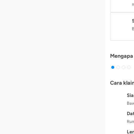
m
B
Mengapa 
Cara klai
Si
Baw
Dat
Rum
Le