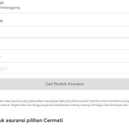
ga
 tertanggung
in
a
r
Cari Produk Asuransi
k dan/atau layanan yang ditampilkan merupakan data yang dikumpulkan Cermati untuk membantu p
 sesuai. Segala risiko dan tanggung jawab berada pada masing-masing Lembaga Jasa Keuangan atau mi
k asuransi pilihan Cermati