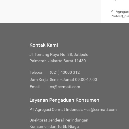
pengga
member
Layanan 
seperti:
persya
apabil
Cermati.
konsultas
PT Agregasi
bisa m
Layana
Asuran
data ata
di era pa
Protect), p
Mendap
Layana
Jiwa
teknologi
tersedia 
Memili
(Obat W
Berjan
pelayanan
dibutu
Layana
Agar keam
atau
T
operasi
labora
perlu dip
Life
rawat 
Inform
Kontak Kami
di ruma
Jangan
Jl. Tomang Raya No. 38, Jatipulo
tindak
Jangan
yang di
Palmerah, Jakarta Barat 11430
Cermati
Layana
passw
Nikmat
Telepon
:
(021) 40000 312
Jaga K
dibutu
Jangan
Jam Kerja
:
Senin - Jumat 09.00-17.00
Anda b
pihak-
Email
:
cs@cermati.com
untuk 
Janga
Indone
Jangan
Layanan Pengaduan Konsumen
apabil
manapu
Menghi
Waspad
PT Agregasi Cermat Indonesia
- cs@cermati.com
Memili
Hati-h
penyak
mengat
Asuran
Direktorat Jenderal Perlindungan
rumah 
terverif
Jiwa
Konsumen dan Tertib Niaga