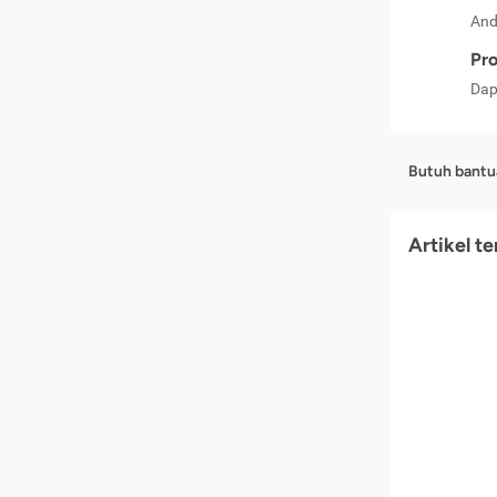
And
Pro
Dap
Butuh bantu
Artikel t