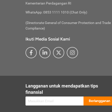
besar t
Inst
Seumu
Kementerian Perdagangan RI
pengel
Face
Hidup
membay
Gunaka
WhatsApp: 0853 1111 1010 (Chat Only)
atau
ditawa
Unduh
Whole
website
(Directorate General of Consumer Protection and Trade
Life
Waspad
Compliance)
Websit
hati-h
Ikuti Media Sosial Kami
mengaks
Perhat
Penyam
lewat a
@ce
@new
@inf
Asuran
Abaika
sebaga
Jiwa
U
Langganan untuk mendapatkan tips
Selalu
Link
Supaya
finansial
Pembar
Berlangganan
lalai 
Anda s