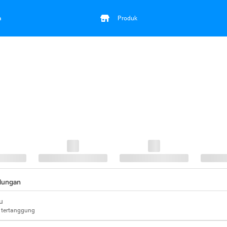
a
Produk
ndungan
u
 tertanggung