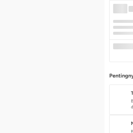
Pentingny
B
d
K