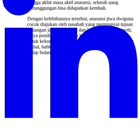
hingga akhir masa aktif asuransi, seluruh uang
Dwiguna
pertanggungan bisa didapatkan kembali.
Dengan kelebihannya tersebut, asuransi jiwa dwiguna
cocok diajukan oleh nasabah yang mempunyai tujuan
keuangan jangka panjang dan bersifat primer, seperti,
biaya pendidikan maupun biaya pensiun. Namun,
untuk kekurangannya, nominal premi cenderung lebih
mahal, bahkan bisa mencapai angka jutaan Rupiah
setiap bulannya.