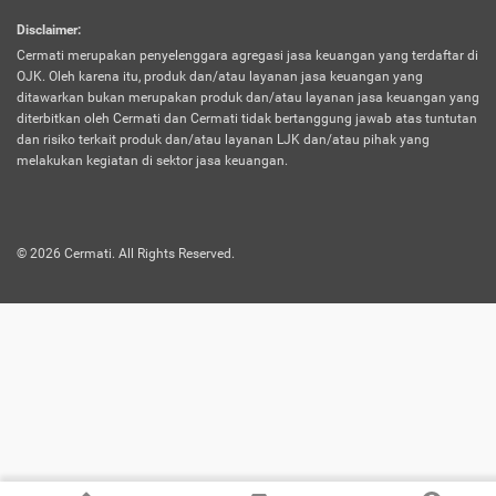
harus terpotong biaya asuransi. Selain itu,
Disclaimer
:
risiko kerugian akibat investasi juga bisa
Cermati merupakan penyelenggara agregasi jasa keuangan yang terdaftar di
turut mempengaruhi saldo asuransi dan
OJK. Oleh karena itu, produk dan/atau layanan jasa keuangan yang
menurunkan manfaatnya.
ditawarkan bukan merupakan produk dan/atau layanan jasa keuangan yang
diterbitkan oleh Cermati dan Cermati tidak bertanggung jawab atas tuntutan
dan risiko terkait produk dan/atau layanan LJK dan/atau pihak yang
Asuransi
Menawarkan manfaat perlindungan yang
melakukan kegiatan di sektor jasa keuangan.
Jiwa
dilengkapi dengan tabungan. Selayaknya
Dwiguna
jenis asuransi yang sebelumnya, produk ini
akan membagi sebagian premi ke rekening
©
2026
Cermati. All Rights Reserved.
tabungan, dan sisanya akan dialokasikan
ke manfaat perlindungan asuransi.
Saat memilih jenis asuransi ini, kamu bisa
merasakan keunggulan berupa
kemudahan dalam mencairkan dana
asuransi sebelum durasi atau masa
asuransinya berakhir. Selain itu, apabila
nasabah masih hidup hingga akhir masa
aktif asuransi, seluruh uang
pertanggungan bisa didapatkan kembali.