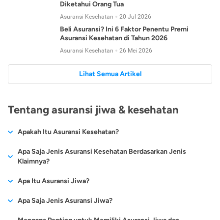
Diketahui Orang Tua
Asuransi Kesehatan
20 Jul 2026
Beli Asuransi? Ini 6 Faktor Penentu Premi
Asuransi Kesehatan di Tahun 2026
Asuransi Kesehatan
26 Mei 2026
Lihat Semua Artikel
Tentang asuransi jiwa & kesehatan
Apakah Itu Asuransi Kesehatan?
Asuransi kesehatan adalah jenis asuransi yang diperuntukkan
Apa Saja Jenis Asuransi Kesehatan Berdasarkan Jenis
untuk memberikan jaminan kesehatan kepada para
Klaimnya?
tertanggungnya jika mengalami sakit atau kecelakaan.
Secara umum, ada 2 jenis asuransi kesehatan yang
Apa Itu Asuransi Jiwa?
Asuransi kesehatan pada umumnya ditawarkan oleh berbagai
dikelompokkan berdasarkan jenis klaimnya:
perusahaan asuransi dengan berbagai pilihan perlindungan
Asuransi jiwa adalah jenis asuransi yang memberikan
Apa Saja Jenis Asuransi Jiwa?
mulai dari jaminan rawat inap di rumah sakit, hingga rawat
Asuransi Kesehatan
Cashless
:
pertanggungan berupa uang santunan atau ganti rugi kepada
jalan.
Proses klaim dilakukan oleh perusahaan asuransi tanpa
Secara umum, berikut jenis-jenis asuransi jiwa yang tersedia di