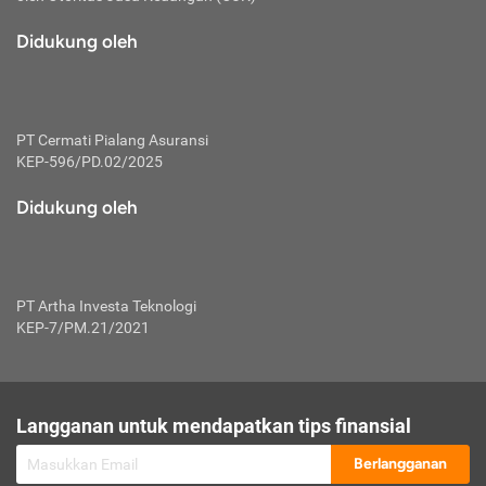
macam risiko dan manfaat investasi.
Didukung oleh
Karena mengombinasikan 2 produk
keuangan sekaligus, premi yang
dibayarkan oleh nasabah akan dibagi
dengan rasio tertentu ke manfaat asuransi
dan investasi sekaligus.
PT Cermati Pialang Asuransi
KEP-596/PD.02/2025
Dengan cara kerja yang lebih lengkap
tersebut, asuransi jenis ini mampu
Didukung oleh
diuangkan kembali saat nasabah tak
pernah melakukan pengajuan klaim
perlindungan. Ketika suatu saat tidak
mampu membayar premi, nasabah juga
PT Artha Investa Teknologi
bisa mengalihkan sebagian dana investasi
KEP-7/PM.21/2021
untuk melunasinya. Tentunya, keuntungan
dari aktivitas investasi bisa sepenuhnya
didapatkan oleh nasabah tanpa harus
repot mengelola modalnya.
Langganan untuk mendapatkan tips finansial
Namun, kekurangannya, manfaat investasi
Berlangganan
tidak bisa dirasakan secara optimal karena