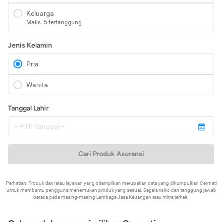
Keluarga
Maks. 5 tertanggung
Jenis Kelamin
Pria
Wanita
Tanggal Lahir
Cari Produk Asuransi
Perhatian: Produk dan/atau layanan yang ditampilkan merupakan data yang dikumpulkan Cermati
untuk membantu pengguna menemukan produk yang sesuai. Segala risiko dan tanggung jawab
berada pada masing-masing Lembaga Jasa Keuangan atau mitra terkait.