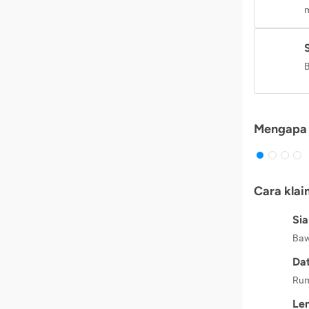
m
B
Mengapa 
Cara klai
Si
Baw
Dat
Rum
Le