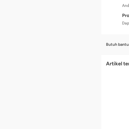
And
Pro
Dap
Butuh bantu
Artikel t