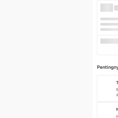
Pentingny
B
d
K