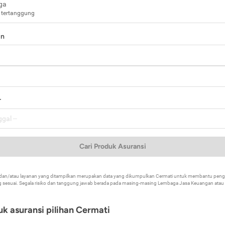
ga
 tertanggung
in
a
r
Cari Produk Asuransi
k dan/atau layanan yang ditampilkan merupakan data yang dikumpulkan Cermati untuk membantu p
 sesuai. Segala risiko dan tanggung jawab berada pada masing-masing Lembaga Jasa Keuangan atau mi
k asuransi pilihan Cermati