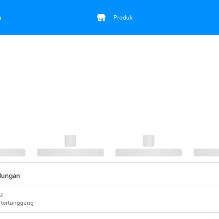
a
Produk
ndungan
u
 tertanggung