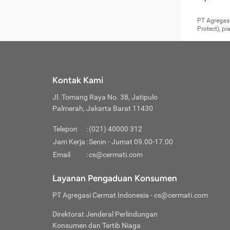
pengga
member
Layanan 
seperti:
persya
apabil
Cermati.
konsultas
PT Agregasi
bisa m
Layana
Asuran
data ata
di era pa
Protect), p
Mendap
Layana
Jiwa
teknologi
tersedia 
Memili
(Obat W
Berjan
pelayanan
dibutu
Layana
Agar keam
atau
T
operasi
labora
perlu dip
Life
rawat 
Inform
Kontak Kami
di ruma
Jangan
Jl. Tomang Raya No. 38, Jatipulo
tindak
Jangan
yang di
Palmerah, Jakarta Barat 11430
Cermati
Layana
passw
Nikmat
Telepon
:
(021) 40000 312
Jaga K
dibutu
Jangan
Jam Kerja
:
Senin - Jumat 09.00-17.00
Anda b
pihak-
Email
:
cs@cermati.com
untuk 
Janga
Indone
Jangan
Layanan Pengaduan Konsumen
apabil
manapu
Menghi
Waspad
PT Agregasi Cermat Indonesia
- cs@cermati.com
Memili
Hati-h
penyak
mengat
Asuran
Direktorat Jenderal Perlindungan
rumah 
terverif
Jiwa
Konsumen dan Tertib Niaga