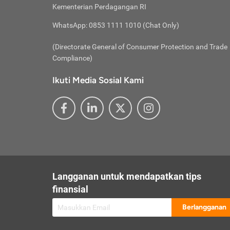
besar t
Inst
Seumu
Kementerian Perdagangan RI
pengel
Face
Hidup
membay
Gunaka
WhatsApp: 0853 1111 1010 (Chat Only)
atau
ditawa
Unduh
Whole
website
(Directorate General of Consumer Protection and Trade
Life
Waspad
Compliance)
Websit
hati-h
Ikuti Media Sosial Kami
mengaks
Perhat
Penyam
lewat a
@ce
@new
@inf
Asuran
Abaika
sebaga
Jiwa
U
Langganan untuk mendapatkan tips
Selalu
Link
Supaya
finansial
Pembar
Berlangganan
lalai 
Anda s