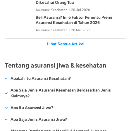
Diketahui Orang Tua
Asuransi Kesehatan
20 Jul 2026
Beli Asuransi? Ini 6 Faktor Penentu Premi
Asuransi Kesehatan di Tahun 2026
Asuransi Kesehatan
26 Mei 2026
Lihat Semua Artikel
Tentang asuransi jiwa & kesehatan
Apakah Itu Asuransi Kesehatan?
Asuransi kesehatan adalah jenis asuransi yang diperuntukkan
Apa Saja Jenis Asuransi Kesehatan Berdasarkan Jenis
untuk memberikan jaminan kesehatan kepada para
Klaimnya?
tertanggungnya jika mengalami sakit atau kecelakaan.
Secara umum, ada 2 jenis asuransi kesehatan yang
Apa Itu Asuransi Jiwa?
Asuransi kesehatan pada umumnya ditawarkan oleh berbagai
dikelompokkan berdasarkan jenis klaimnya:
perusahaan asuransi dengan berbagai pilihan perlindungan
Asuransi jiwa adalah jenis asuransi yang memberikan
Apa Saja Jenis Asuransi Jiwa?
mulai dari jaminan rawat inap di rumah sakit, hingga rawat
Asuransi Kesehatan
Cashless
:
pertanggungan berupa uang santunan atau ganti rugi kepada
jalan.
Proses klaim dilakukan oleh perusahaan asuransi tanpa
Secara umum, berikut jenis-jenis asuransi jiwa yang tersedia di