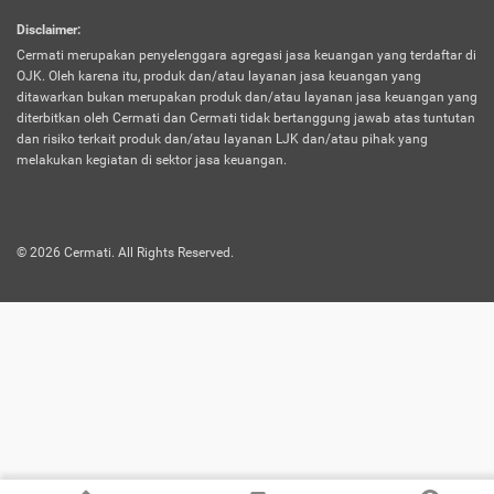
harus terpotong biaya asuransi. Selain itu,
Disclaimer
:
risiko kerugian akibat investasi juga bisa
Cermati merupakan penyelenggara agregasi jasa keuangan yang terdaftar di
turut mempengaruhi saldo asuransi dan
OJK. Oleh karena itu, produk dan/atau layanan jasa keuangan yang
menurunkan manfaatnya.
ditawarkan bukan merupakan produk dan/atau layanan jasa keuangan yang
diterbitkan oleh Cermati dan Cermati tidak bertanggung jawab atas tuntutan
dan risiko terkait produk dan/atau layanan LJK dan/atau pihak yang
Asuransi
Menawarkan manfaat perlindungan yang
melakukan kegiatan di sektor jasa keuangan.
Jiwa
dilengkapi dengan tabungan. Selayaknya
Dwiguna
jenis asuransi yang sebelumnya, produk ini
akan membagi sebagian premi ke rekening
©
2026
Cermati. All Rights Reserved.
tabungan, dan sisanya akan dialokasikan
ke manfaat perlindungan asuransi.
Saat memilih jenis asuransi ini, kamu bisa
merasakan keunggulan berupa
kemudahan dalam mencairkan dana
asuransi sebelum durasi atau masa
asuransinya berakhir. Selain itu, apabila
nasabah masih hidup hingga akhir masa
aktif asuransi, seluruh uang
pertanggungan bisa didapatkan kembali.