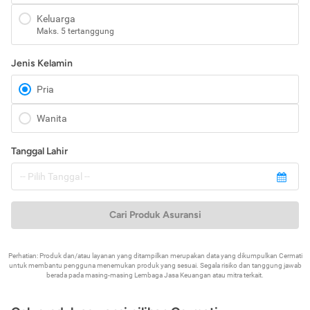
Keluarga
Maks. 5 tertanggung
Jenis Kelamin
Pria
Wanita
Tanggal Lahir
Cari Produk Asuransi
Perhatian: Produk dan/atau layanan yang ditampilkan merupakan data yang dikumpulkan Cermati
untuk membantu pengguna menemukan produk yang sesuai. Segala risiko dan tanggung jawab
berada pada masing-masing Lembaga Jasa Keuangan atau mitra terkait.