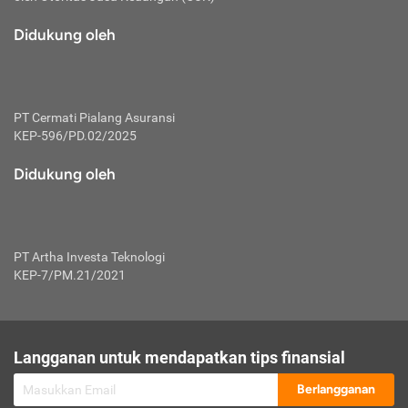
macam risiko dan manfaat investasi.
Didukung oleh
Karena mengombinasikan 2 produk
keuangan sekaligus, premi yang
dibayarkan oleh nasabah akan dibagi
dengan rasio tertentu ke manfaat asuransi
dan investasi sekaligus.
PT Cermati Pialang Asuransi
KEP-596/PD.02/2025
Dengan cara kerja yang lebih lengkap
tersebut, asuransi jenis ini mampu
Didukung oleh
diuangkan kembali saat nasabah tak
pernah melakukan pengajuan klaim
perlindungan. Ketika suatu saat tidak
mampu membayar premi, nasabah juga
PT Artha Investa Teknologi
bisa mengalihkan sebagian dana investasi
KEP-7/PM.21/2021
untuk melunasinya. Tentunya, keuntungan
dari aktivitas investasi bisa sepenuhnya
didapatkan oleh nasabah tanpa harus
repot mengelola modalnya.
Langganan untuk mendapatkan tips finansial
Namun, kekurangannya, manfaat investasi
Berlangganan
tidak bisa dirasakan secara optimal karena