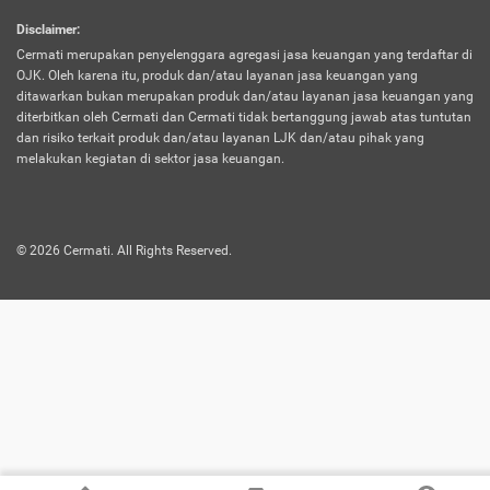
harus terpotong biaya asuransi. Selain itu,
Disclaimer
:
risiko kerugian akibat investasi juga bisa
Cermati merupakan penyelenggara agregasi jasa keuangan yang terdaftar di
turut mempengaruhi saldo asuransi dan
OJK. Oleh karena itu, produk dan/atau layanan jasa keuangan yang
menurunkan manfaatnya.
ditawarkan bukan merupakan produk dan/atau layanan jasa keuangan yang
diterbitkan oleh Cermati dan Cermati tidak bertanggung jawab atas tuntutan
dan risiko terkait produk dan/atau layanan LJK dan/atau pihak yang
Asuransi
Menawarkan manfaat perlindungan yang
melakukan kegiatan di sektor jasa keuangan.
Jiwa
dilengkapi dengan tabungan. Selayaknya
Dwiguna
jenis asuransi yang sebelumnya, produk ini
akan membagi sebagian premi ke rekening
©
2026
Cermati. All Rights Reserved.
tabungan, dan sisanya akan dialokasikan
ke manfaat perlindungan asuransi.
Saat memilih jenis asuransi ini, kamu bisa
merasakan keunggulan berupa
kemudahan dalam mencairkan dana
asuransi sebelum durasi atau masa
asuransinya berakhir. Selain itu, apabila
nasabah masih hidup hingga akhir masa
aktif asuransi, seluruh uang
pertanggungan bisa didapatkan kembali.