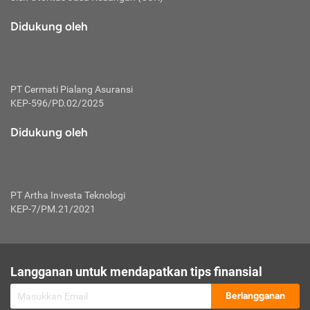
macam risiko dan manfaat investasi.
Didukung oleh
Karena mengombinasikan 2 produk
keuangan sekaligus, premi yang
dibayarkan oleh nasabah akan dibagi
dengan rasio tertentu ke manfaat asuransi
dan investasi sekaligus.
PT Cermati Pialang Asuransi
KEP-596/PD.02/2025
Dengan cara kerja yang lebih lengkap
tersebut, asuransi jenis ini mampu
Didukung oleh
diuangkan kembali saat nasabah tak
pernah melakukan pengajuan klaim
perlindungan. Ketika suatu saat tidak
mampu membayar premi, nasabah juga
PT Artha Investa Teknologi
bisa mengalihkan sebagian dana investasi
KEP-7/PM.21/2021
untuk melunasinya. Tentunya, keuntungan
dari aktivitas investasi bisa sepenuhnya
didapatkan oleh nasabah tanpa harus
repot mengelola modalnya.
Langganan untuk mendapatkan tips finansial
Namun, kekurangannya, manfaat investasi
Berlangganan
tidak bisa dirasakan secara optimal karena