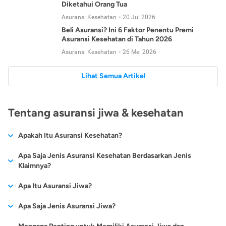
Diketahui Orang Tua
Asuransi Kesehatan
20 Jul 2026
Beli Asuransi? Ini 6 Faktor Penentu Premi
Asuransi Kesehatan di Tahun 2026
Asuransi Kesehatan
26 Mei 2026
Lihat Semua Artikel
Tentang asuransi jiwa & kesehatan
Apakah Itu Asuransi Kesehatan?
Asuransi kesehatan adalah jenis asuransi yang diperuntukkan
Apa Saja Jenis Asuransi Kesehatan Berdasarkan Jenis
untuk memberikan jaminan kesehatan kepada para
Klaimnya?
tertanggungnya jika mengalami sakit atau kecelakaan.
Secara umum, ada 2 jenis asuransi kesehatan yang
Apa Itu Asuransi Jiwa?
Asuransi kesehatan pada umumnya ditawarkan oleh berbagai
dikelompokkan berdasarkan jenis klaimnya:
perusahaan asuransi dengan berbagai pilihan perlindungan
Asuransi jiwa adalah jenis asuransi yang memberikan
Apa Saja Jenis Asuransi Jiwa?
mulai dari jaminan rawat inap di rumah sakit, hingga rawat
Asuransi Kesehatan
Cashless
:
pertanggungan berupa uang santunan atau ganti rugi kepada
jalan.
Proses klaim dilakukan oleh perusahaan asuransi tanpa
Secara umum, berikut jenis-jenis asuransi jiwa yang tersedia di