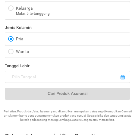
Keluarga
Maks. 5 tertanggung
Jenis Kelamin
Pria
Wanita
Tanggal Lahir
Cari Produk Asuransi
Perhatian: Produk dan/atau layanan yang ditampilkan merupakan data yang dikumpulkan Cermati
untuk membantu pengguna menemukan produk yang sesuai. Segala risiko dan tanggung jawab
berada pada masing-masing Lembaga Jasa Keuangan atau mitra terkait.