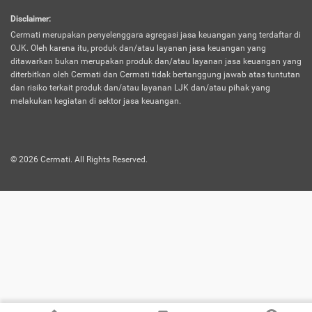
harus terpotong biaya asuransi. Selain itu,
Disclaimer
:
risiko kerugian akibat investasi juga bisa
Cermati merupakan penyelenggara agregasi jasa keuangan yang terdaftar di
turut mempengaruhi saldo asuransi dan
OJK. Oleh karena itu, produk dan/atau layanan jasa keuangan yang
menurunkan manfaatnya.
ditawarkan bukan merupakan produk dan/atau layanan jasa keuangan yang
diterbitkan oleh Cermati dan Cermati tidak bertanggung jawab atas tuntutan
dan risiko terkait produk dan/atau layanan LJK dan/atau pihak yang
Asuransi
Menawarkan manfaat perlindungan yang
melakukan kegiatan di sektor jasa keuangan.
Jiwa
dilengkapi dengan tabungan. Selayaknya
Dwiguna
jenis asuransi yang sebelumnya, produk ini
akan membagi sebagian premi ke rekening
©
2026
Cermati. All Rights Reserved.
tabungan, dan sisanya akan dialokasikan
ke manfaat perlindungan asuransi.
Saat memilih jenis asuransi ini, kamu bisa
merasakan keunggulan berupa
kemudahan dalam mencairkan dana
asuransi sebelum durasi atau masa
asuransinya berakhir. Selain itu, apabila
nasabah masih hidup hingga akhir masa
aktif asuransi, seluruh uang
pertanggungan bisa didapatkan kembali.