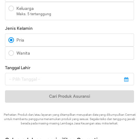
Keluarga
Maks. 5 tertanggung
Jenis Kelamin
Pria
Wanita
Tanggal Lahir
Cari Produk Asuransi
Perhatian: Produk dan/atau layanan yang ditampilkan merupakan data yang dikumpulkan Cermati
untuk membantu pengguna menemukan produk yang sesuai. Segala risiko dan tanggung jawab
berada pada masing-masing Lembaga Jasa Keuangan atau mitra terkait.