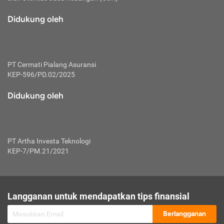
macam risiko dan manfaat investasi.
Didukung oleh
Karena mengombinasikan 2 produk
keuangan sekaligus, premi yang
dibayarkan oleh nasabah akan dibagi
dengan rasio tertentu ke manfaat asuransi
dan investasi sekaligus.
PT Cermati Pialang Asuransi
KEP-596/PD.02/2025
Dengan cara kerja yang lebih lengkap
tersebut, asuransi jenis ini mampu
Didukung oleh
diuangkan kembali saat nasabah tak
pernah melakukan pengajuan klaim
perlindungan. Ketika suatu saat tidak
mampu membayar premi, nasabah juga
PT Artha Investa Teknologi
bisa mengalihkan sebagian dana investasi
KEP-7/PM.21/2021
untuk melunasinya. Tentunya, keuntungan
dari aktivitas investasi bisa sepenuhnya
didapatkan oleh nasabah tanpa harus
repot mengelola modalnya.
Langganan untuk mendapatkan tips finansial
Namun, kekurangannya, manfaat investasi
Berlangganan
tidak bisa dirasakan secara optimal karena