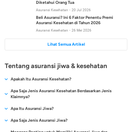
Diketahui Orang Tua
Asuransi Kesehatan
20 Jul 2026
Beli Asuransi? Ini 6 Faktor Penentu Premi
Asuransi Kesehatan di Tahun 2026
Asuransi Kesehatan
26 Mei 2026
Lihat Semua Artikel
Tentang asuransi jiwa & kesehatan
Apakah Itu Asuransi Kesehatan?
Asuransi kesehatan adalah jenis asuransi yang diperuntukkan
Apa Saja Jenis Asuransi Kesehatan Berdasarkan Jenis
untuk memberikan jaminan kesehatan kepada para
Klaimnya?
tertanggungnya jika mengalami sakit atau kecelakaan.
Secara umum, ada 2 jenis asuransi kesehatan yang
Apa Itu Asuransi Jiwa?
Asuransi kesehatan pada umumnya ditawarkan oleh berbagai
dikelompokkan berdasarkan jenis klaimnya:
perusahaan asuransi dengan berbagai pilihan perlindungan
Asuransi jiwa adalah jenis asuransi yang memberikan
Apa Saja Jenis Asuransi Jiwa?
mulai dari jaminan rawat inap di rumah sakit, hingga rawat
Asuransi Kesehatan
Cashless
:
pertanggungan berupa uang santunan atau ganti rugi kepada
jalan.
Proses klaim dilakukan oleh perusahaan asuransi tanpa
Secara umum, berikut jenis-jenis asuransi jiwa yang tersedia di