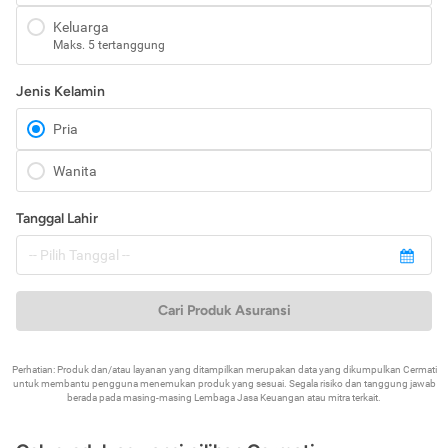
Keluarga
Maks. 5 tertanggung
Jenis Kelamin
Pria
Wanita
Tanggal Lahir
Cari Produk Asuransi
Perhatian: Produk dan/atau layanan yang ditampilkan merupakan data yang dikumpulkan Cermati
untuk membantu pengguna menemukan produk yang sesuai. Segala risiko dan tanggung jawab
berada pada masing-masing Lembaga Jasa Keuangan atau mitra terkait.