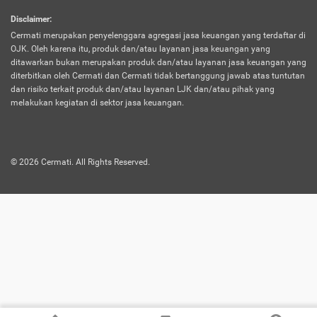
harus terpotong biaya asuransi. Selain itu,
Disclaimer
:
risiko kerugian akibat investasi juga bisa
Cermati merupakan penyelenggara agregasi jasa keuangan yang terdaftar di
turut mempengaruhi saldo asuransi dan
OJK. Oleh karena itu, produk dan/atau layanan jasa keuangan yang
menurunkan manfaatnya.
ditawarkan bukan merupakan produk dan/atau layanan jasa keuangan yang
diterbitkan oleh Cermati dan Cermati tidak bertanggung jawab atas tuntutan
dan risiko terkait produk dan/atau layanan LJK dan/atau pihak yang
Asuransi
Menawarkan manfaat perlindungan yang
melakukan kegiatan di sektor jasa keuangan.
Jiwa
dilengkapi dengan tabungan. Selayaknya
Dwiguna
jenis asuransi yang sebelumnya, produk ini
akan membagi sebagian premi ke rekening
©
2026
Cermati. All Rights Reserved.
tabungan, dan sisanya akan dialokasikan
ke manfaat perlindungan asuransi.
Saat memilih jenis asuransi ini, kamu bisa
merasakan keunggulan berupa
kemudahan dalam mencairkan dana
asuransi sebelum durasi atau masa
asuransinya berakhir. Selain itu, apabila
nasabah masih hidup hingga akhir masa
aktif asuransi, seluruh uang
pertanggungan bisa didapatkan kembali.