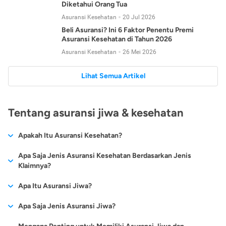
Diketahui Orang Tua
Asuransi Kesehatan
20 Jul 2026
Beli Asuransi? Ini 6 Faktor Penentu Premi
Asuransi Kesehatan di Tahun 2026
Asuransi Kesehatan
26 Mei 2026
Lihat Semua Artikel
Tentang asuransi jiwa & kesehatan
Apakah Itu Asuransi Kesehatan?
Asuransi kesehatan adalah jenis asuransi yang diperuntukkan
Apa Saja Jenis Asuransi Kesehatan Berdasarkan Jenis
untuk memberikan jaminan kesehatan kepada para
Klaimnya?
tertanggungnya jika mengalami sakit atau kecelakaan.
Secara umum, ada 2 jenis asuransi kesehatan yang
Apa Itu Asuransi Jiwa?
Asuransi kesehatan pada umumnya ditawarkan oleh berbagai
dikelompokkan berdasarkan jenis klaimnya:
perusahaan asuransi dengan berbagai pilihan perlindungan
Asuransi jiwa adalah jenis asuransi yang memberikan
Apa Saja Jenis Asuransi Jiwa?
mulai dari jaminan rawat inap di rumah sakit, hingga rawat
Asuransi Kesehatan
Cashless
:
pertanggungan berupa uang santunan atau ganti rugi kepada
jalan.
Proses klaim dilakukan oleh perusahaan asuransi tanpa
Secara umum, berikut jenis-jenis asuransi jiwa yang tersedia di