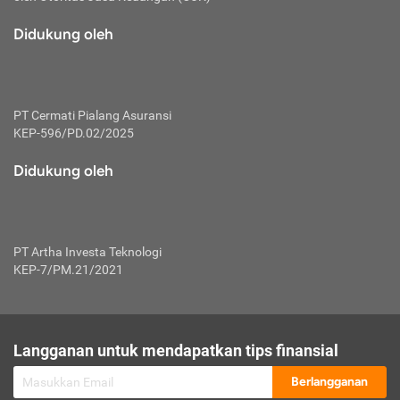
macam risiko dan manfaat investasi.
Didukung oleh
Karena mengombinasikan 2 produk
keuangan sekaligus, premi yang
dibayarkan oleh nasabah akan dibagi
dengan rasio tertentu ke manfaat asuransi
dan investasi sekaligus.
PT Cermati Pialang Asuransi
KEP-596/PD.02/2025
Dengan cara kerja yang lebih lengkap
tersebut, asuransi jenis ini mampu
Didukung oleh
diuangkan kembali saat nasabah tak
pernah melakukan pengajuan klaim
perlindungan. Ketika suatu saat tidak
mampu membayar premi, nasabah juga
PT Artha Investa Teknologi
bisa mengalihkan sebagian dana investasi
KEP-7/PM.21/2021
untuk melunasinya. Tentunya, keuntungan
dari aktivitas investasi bisa sepenuhnya
didapatkan oleh nasabah tanpa harus
repot mengelola modalnya.
Langganan untuk mendapatkan tips finansial
Namun, kekurangannya, manfaat investasi
Berlangganan
tidak bisa dirasakan secara optimal karena