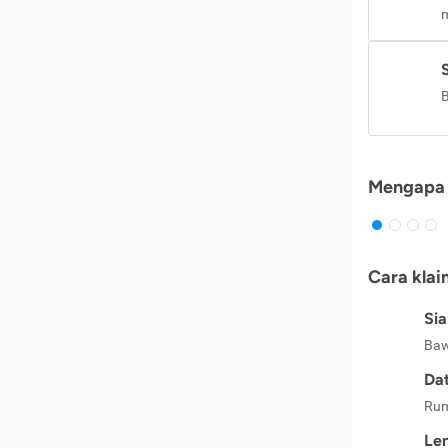
m
B
Mengapa 
Cara klai
Si
Baw
Dat
Rum
Le