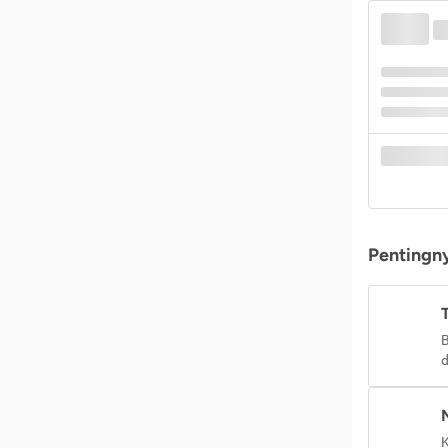
Pentingny
B
d
K