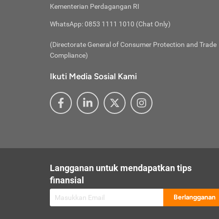
besar t
Inst
Seumu
Kementerian Perdagangan RI
pengel
Face
Hidup
membay
Gunaka
WhatsApp: 0853 1111 1010 (Chat Only)
atau
ditawa
Unduh
Whole
website
(Directorate General of Consumer Protection and Trade
Life
Waspad
Compliance)
Websit
hati-h
Ikuti Media Sosial Kami
mengaks
Perhat
Penyam
lewat a
@ce
@new
@inf
Asuran
Abaika
sebaga
Jiwa
U
Langganan untuk mendapatkan tips
Selalu
Link
Supaya
finansial
Pembar
Berlangganan
lalai 
Anda s