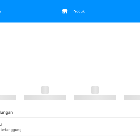
a
Produk
ndungan
u
 tertanggung