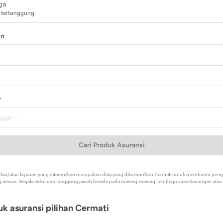
ga
 tertanggung
in
a
r
Cari Produk Asuransi
k dan/atau layanan yang ditampilkan merupakan data yang dikumpulkan Cermati untuk membantu p
 sesuai. Segala risiko dan tanggung jawab berada pada masing-masing Lembaga Jasa Keuangan atau mi
k asuransi pilihan Cermati