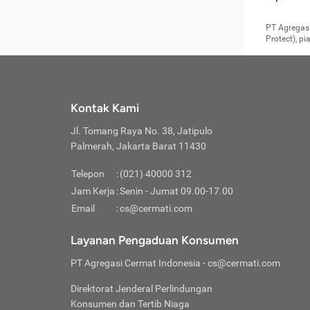
pengga
member
Layanan 
seperti:
persya
apabil
Cermati.
konsultas
PT Agregasi
bisa m
Layana
Asuran
data ata
di era pa
Protect), p
Mendap
Layana
Jiwa
teknologi
tersedia 
Memili
(Obat W
Berjan
pelayanan
dibutu
Layana
Agar keam
atau
T
operasi
labora
perlu dip
Life
rawat 
Inform
Kontak Kami
di ruma
Jangan
Jl. Tomang Raya No. 38, Jatipulo
tindak
Jangan
yang di
Palmerah, Jakarta Barat 11430
Cermati
Layana
passw
Nikmat
Telepon
:
(021) 40000 312
Jaga K
dibutu
Jangan
Jam Kerja
:
Senin - Jumat 09.00-17.00
Anda b
pihak-
Email
:
cs@cermati.com
untuk 
Janga
Indone
Jangan
Layanan Pengaduan Konsumen
apabil
manapu
Menghi
Waspad
PT Agregasi Cermat Indonesia
- cs@cermati.com
Memili
Hati-h
penyak
mengat
Asuran
Direktorat Jenderal Perlindungan
rumah 
terverif
Jiwa
Konsumen dan Tertib Niaga