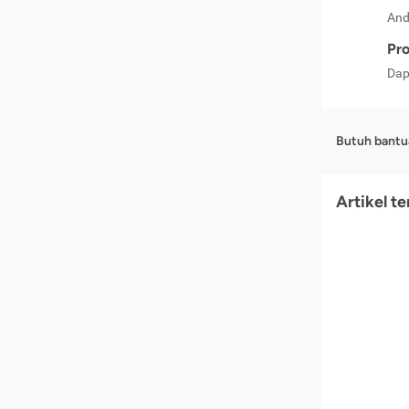
And
Pro
Dap
Butuh bantu
Artikel t