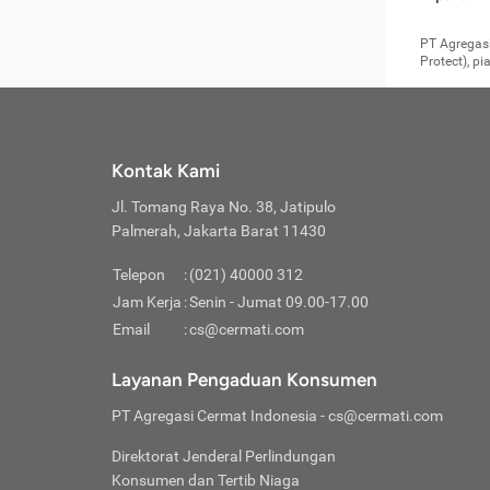
pengga
member
Layanan 
seperti:
persya
apabil
Cermati.
konsultas
PT Agregasi
bisa m
Layana
Asuran
data ata
di era pa
Protect), p
Mendap
Layana
Jiwa
teknologi
tersedia 
Memili
(Obat W
Berjan
pelayanan
dibutu
Layana
Agar keam
atau
T
operasi
labora
perlu dip
Life
rawat 
Inform
Kontak Kami
di ruma
Jangan
Jl. Tomang Raya No. 38, Jatipulo
tindak
Jangan
yang di
Palmerah, Jakarta Barat 11430
Cermati
Layana
passw
Nikmat
Telepon
:
(021) 40000 312
Jaga K
dibutu
Jangan
Jam Kerja
:
Senin - Jumat 09.00-17.00
Anda b
pihak-
Email
:
cs@cermati.com
untuk 
Janga
Indone
Jangan
Layanan Pengaduan Konsumen
apabil
manapu
Menghi
Waspad
PT Agregasi Cermat Indonesia
- cs@cermati.com
Memili
Hati-h
penyak
mengat
Asuran
Direktorat Jenderal Perlindungan
rumah 
terverif
Jiwa
Konsumen dan Tertib Niaga