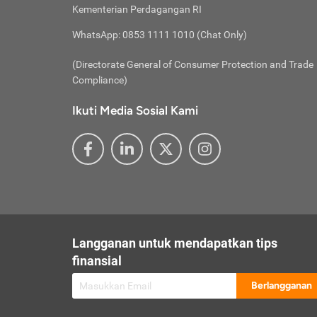
besar t
Inst
Seumu
Kementerian Perdagangan RI
pengel
Face
Hidup
membay
Gunaka
WhatsApp: 0853 1111 1010 (Chat Only)
atau
ditawa
Unduh
Whole
website
(Directorate General of Consumer Protection and Trade
Life
Waspad
Compliance)
Websit
hati-h
Ikuti Media Sosial Kami
mengaks
Perhat
Penyam
lewat a
@ce
@new
@inf
Asuran
Abaika
sebaga
Jiwa
U
Langganan untuk mendapatkan tips
Selalu
Link
Supaya
finansial
Pembar
Berlangganan
lalai 
Anda s