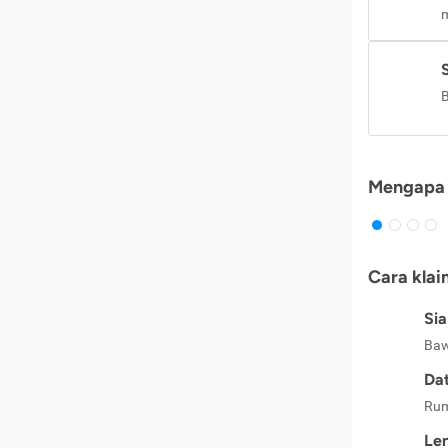
m
B
Mengapa 
Cara klai
Si
Baw
Dat
Rum
Le