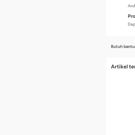
And
Pro
Dap
Butuh bantu
Artikel t