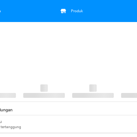
a
Produk
ndungan
u
 tertanggung