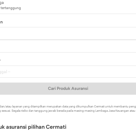
ga
 tertanggung
in
a
r
Cari Produk Asuransi
k dan/atau layanan yang ditampilkan merupakan data yang dikumpulkan Cermati untuk membantu p
 sesuai. Segala risiko dan tanggung jawab berada pada masing-masing Lembaga Jasa Keuangan atau mi
k asuransi pilihan Cermati