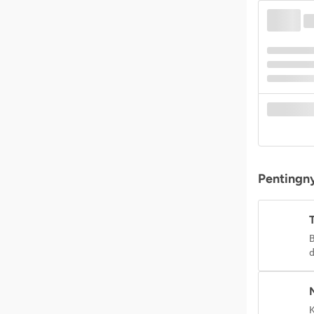
Pentingny
B
d
K