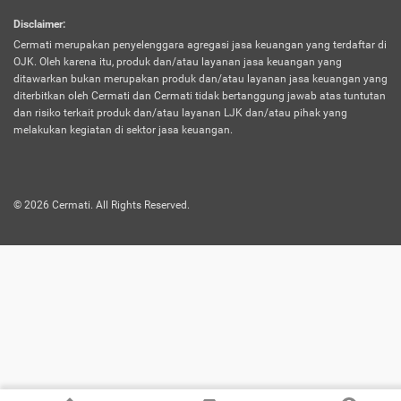
harus terpotong biaya asuransi. Selain itu,
Disclaimer
:
risiko kerugian akibat investasi juga bisa
Cermati merupakan penyelenggara agregasi jasa keuangan yang terdaftar di
turut mempengaruhi saldo asuransi dan
OJK. Oleh karena itu, produk dan/atau layanan jasa keuangan yang
menurunkan manfaatnya.
ditawarkan bukan merupakan produk dan/atau layanan jasa keuangan yang
diterbitkan oleh Cermati dan Cermati tidak bertanggung jawab atas tuntutan
dan risiko terkait produk dan/atau layanan LJK dan/atau pihak yang
Asuransi
Menawarkan manfaat perlindungan yang
melakukan kegiatan di sektor jasa keuangan.
Jiwa
dilengkapi dengan tabungan. Selayaknya
Dwiguna
jenis asuransi yang sebelumnya, produk ini
akan membagi sebagian premi ke rekening
©
2026
Cermati. All Rights Reserved.
tabungan, dan sisanya akan dialokasikan
ke manfaat perlindungan asuransi.
Saat memilih jenis asuransi ini, kamu bisa
merasakan keunggulan berupa
kemudahan dalam mencairkan dana
asuransi sebelum durasi atau masa
asuransinya berakhir. Selain itu, apabila
nasabah masih hidup hingga akhir masa
aktif asuransi, seluruh uang
pertanggungan bisa didapatkan kembali.