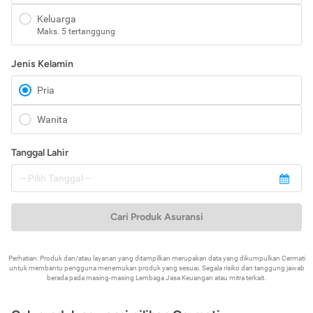
Keluarga
Maks. 5 tertanggung
Jenis Kelamin
Pria
Wanita
Tanggal Lahir
Cari Produk Asuransi
Perhatian: Produk dan/atau layanan yang ditampilkan merupakan data yang dikumpulkan Cermati
untuk membantu pengguna menemukan produk yang sesuai. Segala risiko dan tanggung jawab
berada pada masing-masing Lembaga Jasa Keuangan atau mitra terkait.