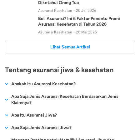
Diketahui Orang Tua
Asuransi Kesehatan
20 Jul 2026
Beli Asuransi? Ini 6 Faktor Penentu Premi
Asuransi Kesehatan di Tahun 2026
Asuransi Kesehatan
26 Mei 2026
Lihat Semua Artikel
Tentang asuransi jiwa & kesehatan
Apakah Itu Asuransi Kesehatan?
Asuransi kesehatan adalah jenis asuransi yang diperuntukkan
Apa Saja Jenis Asuransi Kesehatan Berdasarkan Jenis
untuk memberikan jaminan kesehatan kepada para
Klaimnya?
tertanggungnya jika mengalami sakit atau kecelakaan.
Secara umum, ada 2 jenis asuransi kesehatan yang
Apa Itu Asuransi Jiwa?
Asuransi kesehatan pada umumnya ditawarkan oleh berbagai
dikelompokkan berdasarkan jenis klaimnya:
perusahaan asuransi dengan berbagai pilihan perlindungan
Asuransi jiwa adalah jenis asuransi yang memberikan
Apa Saja Jenis Asuransi Jiwa?
mulai dari jaminan rawat inap di rumah sakit, hingga rawat
Asuransi Kesehatan
Cashless
:
pertanggungan berupa uang santunan atau ganti rugi kepada
jalan.
Proses klaim dilakukan oleh perusahaan asuransi tanpa
Secara umum, berikut jenis-jenis asuransi jiwa yang tersedia di