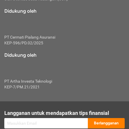
macam risiko dan manfaat investasi.
Didukung oleh
Karena mengombinasikan 2 produk
keuangan sekaligus, premi yang
dibayarkan oleh nasabah akan dibagi
dengan rasio tertentu ke manfaat asuransi
dan investasi sekaligus.
PT Cermati Pialang Asuransi
KEP-596/PD.02/2025
Dengan cara kerja yang lebih lengkap
tersebut, asuransi jenis ini mampu
Didukung oleh
diuangkan kembali saat nasabah tak
pernah melakukan pengajuan klaim
perlindungan. Ketika suatu saat tidak
mampu membayar premi, nasabah juga
PT Artha Investa Teknologi
bisa mengalihkan sebagian dana investasi
KEP-7/PM.21/2021
untuk melunasinya. Tentunya, keuntungan
dari aktivitas investasi bisa sepenuhnya
didapatkan oleh nasabah tanpa harus
repot mengelola modalnya.
Langganan untuk mendapatkan tips finansial
Namun, kekurangannya, manfaat investasi
Berlangganan
tidak bisa dirasakan secara optimal karena