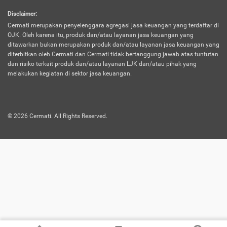
harus terpotong biaya asuransi. Selain itu,
Disclaimer
:
risiko kerugian akibat investasi juga bisa
Cermati merupakan penyelenggara agregasi jasa keuangan yang terdaftar di
turut mempengaruhi saldo asuransi dan
OJK. Oleh karena itu, produk dan/atau layanan jasa keuangan yang
menurunkan manfaatnya.
ditawarkan bukan merupakan produk dan/atau layanan jasa keuangan yang
diterbitkan oleh Cermati dan Cermati tidak bertanggung jawab atas tuntutan
dan risiko terkait produk dan/atau layanan LJK dan/atau pihak yang
Asuransi
Menawarkan manfaat perlindungan yang
melakukan kegiatan di sektor jasa keuangan.
Jiwa
dilengkapi dengan tabungan. Selayaknya
Dwiguna
jenis asuransi yang sebelumnya, produk ini
akan membagi sebagian premi ke rekening
©
2026
Cermati. All Rights Reserved.
tabungan, dan sisanya akan dialokasikan
ke manfaat perlindungan asuransi.
Saat memilih jenis asuransi ini, kamu bisa
merasakan keunggulan berupa
kemudahan dalam mencairkan dana
asuransi sebelum durasi atau masa
asuransinya berakhir. Selain itu, apabila
nasabah masih hidup hingga akhir masa
aktif asuransi, seluruh uang
pertanggungan bisa didapatkan kembali.