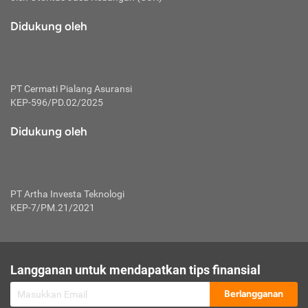
macam risiko dan manfaat investasi.
Didukung oleh
Karena mengombinasikan 2 produk
keuangan sekaligus, premi yang
dibayarkan oleh nasabah akan dibagi
dengan rasio tertentu ke manfaat asuransi
dan investasi sekaligus.
PT Cermati Pialang Asuransi
KEP-596/PD.02/2025
Dengan cara kerja yang lebih lengkap
tersebut, asuransi jenis ini mampu
Didukung oleh
diuangkan kembali saat nasabah tak
pernah melakukan pengajuan klaim
perlindungan. Ketika suatu saat tidak
mampu membayar premi, nasabah juga
PT Artha Investa Teknologi
bisa mengalihkan sebagian dana investasi
KEP-7/PM.21/2021
untuk melunasinya. Tentunya, keuntungan
dari aktivitas investasi bisa sepenuhnya
didapatkan oleh nasabah tanpa harus
repot mengelola modalnya.
Langganan untuk mendapatkan tips finansial
Namun, kekurangannya, manfaat investasi
Berlangganan
tidak bisa dirasakan secara optimal karena