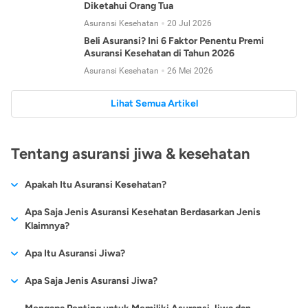
Diketahui Orang Tua
Asuransi Kesehatan
20 Jul 2026
Beli Asuransi? Ini 6 Faktor Penentu Premi
Asuransi Kesehatan di Tahun 2026
Asuransi Kesehatan
26 Mei 2026
Lihat Semua Artikel
Tentang asuransi jiwa & kesehatan
Apakah Itu Asuransi Kesehatan?
Asuransi kesehatan adalah jenis asuransi yang diperuntukkan
Apa Saja Jenis Asuransi Kesehatan Berdasarkan Jenis
untuk memberikan jaminan kesehatan kepada para
Klaimnya?
tertanggungnya jika mengalami sakit atau kecelakaan.
Secara umum, ada 2 jenis asuransi kesehatan yang
Apa Itu Asuransi Jiwa?
Asuransi kesehatan pada umumnya ditawarkan oleh berbagai
dikelompokkan berdasarkan jenis klaimnya:
perusahaan asuransi dengan berbagai pilihan perlindungan
Asuransi jiwa adalah jenis asuransi yang memberikan
Apa Saja Jenis Asuransi Jiwa?
mulai dari jaminan rawat inap di rumah sakit, hingga rawat
Asuransi Kesehatan
Cashless
:
pertanggungan berupa uang santunan atau ganti rugi kepada
jalan.
Proses klaim dilakukan oleh perusahaan asuransi tanpa
Secara umum, berikut jenis-jenis asuransi jiwa yang tersedia di