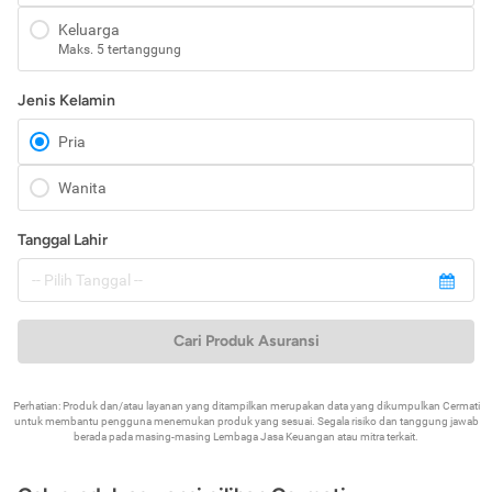
Keluarga
Maks. 5 tertanggung
Jenis Kelamin
Pria
Wanita
Tanggal Lahir
Cari Produk Asuransi
Perhatian: Produk dan/atau layanan yang ditampilkan merupakan data yang dikumpulkan Cermati
untuk membantu pengguna menemukan produk yang sesuai. Segala risiko dan tanggung jawab
berada pada masing-masing Lembaga Jasa Keuangan atau mitra terkait.