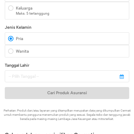
Keluarga
Maks. 5 tertanggung
Jenis Kelamin
Pria
Wanita
Tanggal Lahir
Cari Produk Asuransi
Perhatian: Produk dan/atau layanan yang ditampilkan merupakan data yang dikumpulkan Cermati
untuk membantu pengguna menemukan produk yang sesuai. Segala risiko dan tanggung jawab
berada pada masing-masing Lembaga Jasa Keuangan atau mitra terkait.