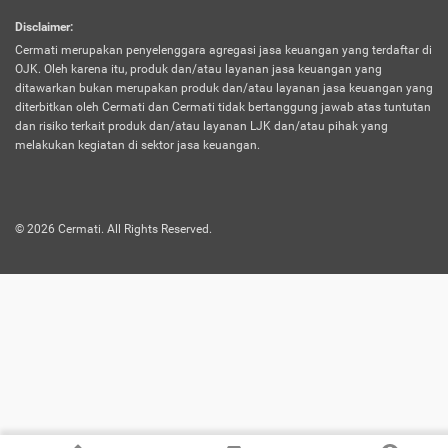
harus terpotong biaya asuransi. Selain itu,
Disclaimer
:
risiko kerugian akibat investasi juga bisa
Cermati merupakan penyelenggara agregasi jasa keuangan yang terdaftar di
turut mempengaruhi saldo asuransi dan
OJK. Oleh karena itu, produk dan/atau layanan jasa keuangan yang
menurunkan manfaatnya.
ditawarkan bukan merupakan produk dan/atau layanan jasa keuangan yang
diterbitkan oleh Cermati dan Cermati tidak bertanggung jawab atas tuntutan
dan risiko terkait produk dan/atau layanan LJK dan/atau pihak yang
Asuransi
Menawarkan manfaat perlindungan yang
melakukan kegiatan di sektor jasa keuangan.
Jiwa
dilengkapi dengan tabungan. Selayaknya
Dwiguna
jenis asuransi yang sebelumnya, produk ini
akan membagi sebagian premi ke rekening
©
2026
Cermati. All Rights Reserved.
tabungan, dan sisanya akan dialokasikan
ke manfaat perlindungan asuransi.
Saat memilih jenis asuransi ini, kamu bisa
merasakan keunggulan berupa
kemudahan dalam mencairkan dana
asuransi sebelum durasi atau masa
asuransinya berakhir. Selain itu, apabila
nasabah masih hidup hingga akhir masa
aktif asuransi, seluruh uang
pertanggungan bisa didapatkan kembali.