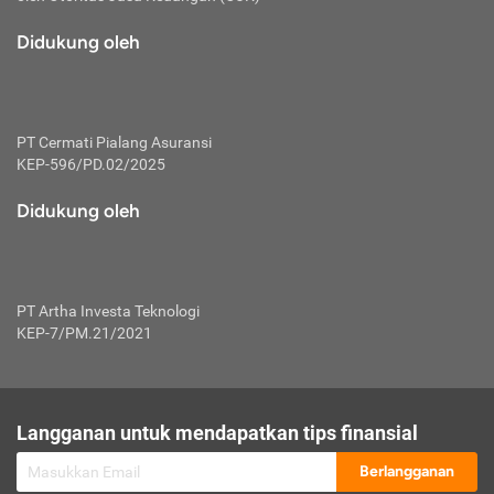
macam risiko dan manfaat investasi.
Didukung oleh
Karena mengombinasikan 2 produk
keuangan sekaligus, premi yang
dibayarkan oleh nasabah akan dibagi
dengan rasio tertentu ke manfaat asuransi
dan investasi sekaligus.
PT Cermati Pialang Asuransi
KEP-596/PD.02/2025
Dengan cara kerja yang lebih lengkap
tersebut, asuransi jenis ini mampu
Didukung oleh
diuangkan kembali saat nasabah tak
pernah melakukan pengajuan klaim
perlindungan. Ketika suatu saat tidak
mampu membayar premi, nasabah juga
PT Artha Investa Teknologi
bisa mengalihkan sebagian dana investasi
KEP-7/PM.21/2021
untuk melunasinya. Tentunya, keuntungan
dari aktivitas investasi bisa sepenuhnya
didapatkan oleh nasabah tanpa harus
repot mengelola modalnya.
Langganan untuk mendapatkan tips finansial
Namun, kekurangannya, manfaat investasi
Berlangganan
tidak bisa dirasakan secara optimal karena