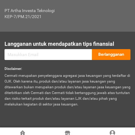
Jenis Kendaraan Non Bus dan Non Truk
0,125% x Rp. 50.000.000,00 = Rp. 62.500,00
Penumpang
0,10% x Rp. 50.000.000,00 = Rp. 50.000,00
PT Artha Investa Teknologi
Untuk Penumpang: 0,10% dari uang 
Tarif Premi atau Kontribusi Minimum = Rp. 300.000,00
KEP-7/PM.21/2021
diri untuk setiap tempat 
Kategori 1
0 s.d.
0,47%
0,56%
Rp125.000.000,-
7.
Tanggung
UP hingga Rp25 juta: 0
Langganan untuk mendapatkan tips finansial
Jawab
Kategori 2
>Rp125.000.000,-
0,63%
0,69%
UP > Rp25 juta s.d. Rp50 ju
Hukum
s.d.
Berlangganan
terhadap
Rp200.000.000,-
UP > Rp50 juta s.d. Rp100 ju
Penumpang
Disclaimer
:
UP > Rp100 juta: ditentukan
Cermati merupakan penyelenggara agregasi jasa keuangan yang terdaftar di
Kategori 3
>Rp200.000.000,-
0,41%
0,46%
Perusahaa
OJK. Oleh karena itu, produk dan/atau layanan jasa keuangan yang
s.d.
ditawarkan bukan merupakan produk dan/atau layanan jasa keuangan yang
Rp400.000.000,-
diterbitkan oleh Cermati dan Cermati tidak bertanggung jawab atas tuntutan
dan risiko terkait produk dan/atau layanan LJK dan/atau pihak yang
*UP = Uang Pertanggungan
melakukan kegiatan di sektor jasa keuangan.
Kategori 4
>Rp400.000.000,-
0,25%
0,30%
Tabel Tarif Perluasan Banjir Asuransi Mobil*
s.d.
Rp800.000.000,-
©
2026
Cermati. All Rights Reserved.
No
Wilayah
Tarif Premi atau Kontribusi