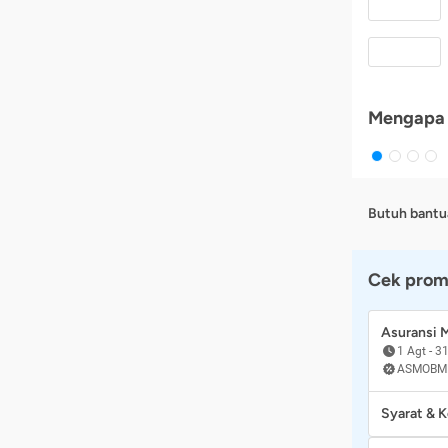
Mengapa 
Butuh bantu
Cek prom
Asuransi
1 Agt
-
31
ASMOBM
Syarat & 