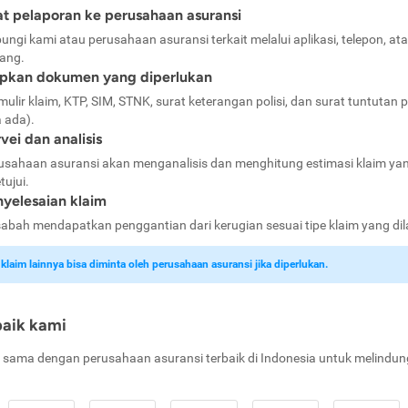
t pelaporan ke perusahaan asuransi
ungi kami atau perusahaan asuransi terkait melalui aplikasi, telepon, at
ang.
apkan dokumen yang diperlukan
mulir klaim, KTP, SIM, STNK, surat keterangan polisi, dan surat tuntutan p
a ada).
vei dan analisis
usahaan asuransi akan menganalisis dan menghitung estimasi klaim ya
tujui.
yelesaian klaim
abah mendapatkan penggantian dari kerugian sesuai tipe klaim yang di
laim lainnya bisa diminta oleh perusahaan asuransi jika diperlukan.
baik kami
 sama dengan perusahaan asuransi terbaik di Indonesia untuk melindun