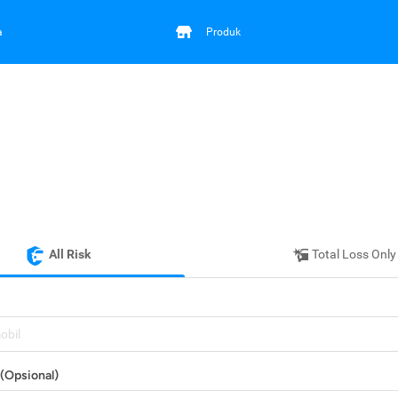
a
Produk
All Risk
Total Loss Only
mobil
(Opsional)