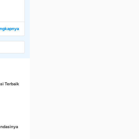
engkapnya
si Terbaik
endasinya