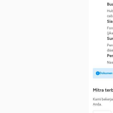
Bua
Hub
cab
Si
For
(jik
Sur
Per
dise
Pen
Nas
Dokumen k
Mitra ter
Kami bekerja
Anda.