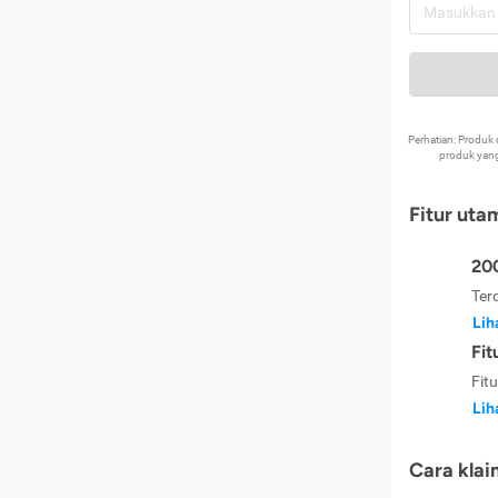
Perhatian: Produ
produk yang
Fitur uta
200
Ter
Lih
Fit
Fit
Lih
Cara klai