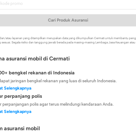
Cari Produk Asuransi
k dan/atau layanan yang ditampilkan merupakan data yang dikumpulkan Cermati untuk membantu p
 sesuai. Segala risiko dan tanggung jawab berada pada masing-masing Lembaga Jasa Keuangan atau mi
ma asuransi mobil di Cermati
0+ bengkel rekanan di Indonesia
dapat jaringan bengkel rekanan yang luas di seluruh Indonesia.
at Selengkapnya
ur perpanjang polis
ur perpanjangan polis agar terus melindungi kendaraan Anda.
at Selengkapnya
m asuransi mobil