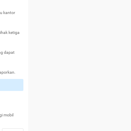
au kantor
ihak ketiga
ng dapat
laporkan.
gi mobil