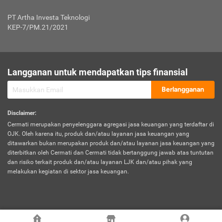
Jenis Kendaraan Non Bus dan Non Truk
0,125% x Rp. 50.000.000,00 = Rp. 62.500,00
Penumpang
0,10% x Rp. 50.000.000,00 = Rp. 50.000,00
PT Artha Investa Teknologi
Untuk Penumpang: 0,10% dari uang 
Tarif Premi atau Kontribusi Minimum = Rp. 300.000,00
KEP-7/PM.21/2021
diri untuk setiap tempat 
Kategori 1
0 s.d.
0,47%
0,56%
Rp125.000.000,-
7.
Tanggung
UP hingga Rp25 juta: 0
Langganan untuk mendapatkan tips finansial
Jawab
Kategori 2
>Rp125.000.000,-
0,63%
0,69%
UP > Rp25 juta s.d. Rp50 ju
Hukum
s.d.
Berlangganan
terhadap
Rp200.000.000,-
UP > Rp50 juta s.d. Rp100 ju
Penumpang
Disclaimer
:
UP > Rp100 juta: ditentukan
Cermati merupakan penyelenggara agregasi jasa keuangan yang terdaftar di
Kategori 3
>Rp200.000.000,-
0,41%
0,46%
Perusahaa
OJK. Oleh karena itu, produk dan/atau layanan jasa keuangan yang
s.d.
ditawarkan bukan merupakan produk dan/atau layanan jasa keuangan yang
Rp400.000.000,-
diterbitkan oleh Cermati dan Cermati tidak bertanggung jawab atas tuntutan
dan risiko terkait produk dan/atau layanan LJK dan/atau pihak yang
*UP = Uang Pertanggungan
melakukan kegiatan di sektor jasa keuangan.
Kategori 4
>Rp400.000.000,-
0,25%
0,30%
Tabel Tarif Perluasan Banjir Asuransi Mobil*
s.d.
Rp800.000.000,-
©
2026
Cermati. All Rights Reserved.
No
Wilayah
Tarif Premi atau Kontribusi