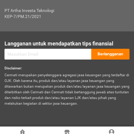
Jenis Kendaraan Non Bus dan Non Truk
0,125% x Rp. 50.000.000,00 = Rp. 62.500,00
Penumpang
0,10% x Rp. 50.000.000,00 = Rp. 50.000,00
PT Artha Investa Teknologi
Untuk Penumpang: 0,10% dari uang 
Tarif Premi atau Kontribusi Minimum = Rp. 300.000,00
KEP-7/PM.21/2021
diri untuk setiap tempat 
Kategori 1
0 s.d.
0,47%
0,56%
Rp125.000.000,-
7.
Tanggung
UP hingga Rp25 juta: 0
Langganan untuk mendapatkan tips finansial
Jawab
Kategori 2
>Rp125.000.000,-
0,63%
0,69%
UP > Rp25 juta s.d. Rp50 ju
Hukum
s.d.
Berlangganan
terhadap
Rp200.000.000,-
UP > Rp50 juta s.d. Rp100 ju
Penumpang
Disclaimer
:
UP > Rp100 juta: ditentukan
Cermati merupakan penyelenggara agregasi jasa keuangan yang terdaftar di
Kategori 3
>Rp200.000.000,-
0,41%
0,46%
Perusahaa
OJK. Oleh karena itu, produk dan/atau layanan jasa keuangan yang
s.d.
ditawarkan bukan merupakan produk dan/atau layanan jasa keuangan yang
Rp400.000.000,-
diterbitkan oleh Cermati dan Cermati tidak bertanggung jawab atas tuntutan
dan risiko terkait produk dan/atau layanan LJK dan/atau pihak yang
*UP = Uang Pertanggungan
melakukan kegiatan di sektor jasa keuangan.
Kategori 4
>Rp400.000.000,-
0,25%
0,30%
Tabel Tarif Perluasan Banjir Asuransi Mobil*
s.d.
Rp800.000.000,-
©
2026
Cermati. All Rights Reserved.
No
Wilayah
Tarif Premi atau Kontribusi