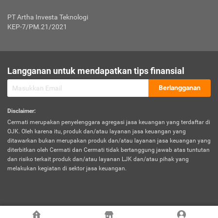
Jenis Kendaraan Non Bus dan Non Truk
0,125% x Rp. 50.000.000,00 = Rp. 62.500,00
Penumpang
0,10% x Rp. 50.000.000,00 = Rp. 50.000,00
PT Artha Investa Teknologi
Untuk Penumpang: 0,10% dari uang 
Tarif Premi atau Kontribusi Minimum = Rp. 300.000,00
KEP-7/PM.21/2021
diri untuk setiap tempat 
Kategori 1
0 s.d.
0,47%
0,56%
Rp125.000.000,-
7.
Tanggung
UP hingga Rp25 juta: 0
Langganan untuk mendapatkan tips finansial
Jawab
Kategori 2
>Rp125.000.000,-
0,63%
0,69%
UP > Rp25 juta s.d. Rp50 ju
Hukum
s.d.
Berlangganan
terhadap
Rp200.000.000,-
UP > Rp50 juta s.d. Rp100 ju
Penumpang
Disclaimer
:
UP > Rp100 juta: ditentukan
Cermati merupakan penyelenggara agregasi jasa keuangan yang terdaftar di
Kategori 3
>Rp200.000.000,-
0,41%
0,46%
Perusahaa
OJK. Oleh karena itu, produk dan/atau layanan jasa keuangan yang
s.d.
ditawarkan bukan merupakan produk dan/atau layanan jasa keuangan yang
Rp400.000.000,-
diterbitkan oleh Cermati dan Cermati tidak bertanggung jawab atas tuntutan
dan risiko terkait produk dan/atau layanan LJK dan/atau pihak yang
*UP = Uang Pertanggungan
melakukan kegiatan di sektor jasa keuangan.
Kategori 4
>Rp400.000.000,-
0,25%
0,30%
Tabel Tarif Perluasan Banjir Asuransi Mobil*
s.d.
Rp800.000.000,-
©
2026
Cermati. All Rights Reserved.
No
Wilayah
Tarif Premi atau Kontribusi