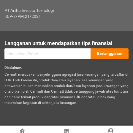
Jenis Kendaraan Non Bus dan Non Truk
0,125% x Rp. 50.000.000,00 = Rp. 62.500,00
Penumpang
0,10% x Rp. 50.000.000,00 = Rp. 50.000,00
PT Artha Investa Teknologi
Untuk Penumpang: 0,10% dari uang 
Tarif Premi atau Kontribusi Minimum = Rp. 300.000,00
KEP-7/PM.21/2021
diri untuk setiap tempat 
Kategori 1
0 s.d.
0,47%
0,56%
Rp125.000.000,-
7.
Tanggung
UP hingga Rp25 juta: 0
Langganan untuk mendapatkan tips finansial
Jawab
Kategori 2
>Rp125.000.000,-
0,63%
0,69%
UP > Rp25 juta s.d. Rp50 ju
Hukum
s.d.
Berlangganan
terhadap
Rp200.000.000,-
UP > Rp50 juta s.d. Rp100 ju
Penumpang
Disclaimer
:
UP > Rp100 juta: ditentukan
Cermati merupakan penyelenggara agregasi jasa keuangan yang terdaftar di
Kategori 3
>Rp200.000.000,-
0,41%
0,46%
Perusahaa
OJK. Oleh karena itu, produk dan/atau layanan jasa keuangan yang
s.d.
ditawarkan bukan merupakan produk dan/atau layanan jasa keuangan yang
Rp400.000.000,-
diterbitkan oleh Cermati dan Cermati tidak bertanggung jawab atas tuntutan
dan risiko terkait produk dan/atau layanan LJK dan/atau pihak yang
*UP = Uang Pertanggungan
melakukan kegiatan di sektor jasa keuangan.
Kategori 4
>Rp400.000.000,-
0,25%
0,30%
Tabel Tarif Perluasan Banjir Asuransi Mobil*
s.d.
Rp800.000.000,-
©
2026
Cermati. All Rights Reserved.
No
Wilayah
Tarif Premi atau Kontribusi