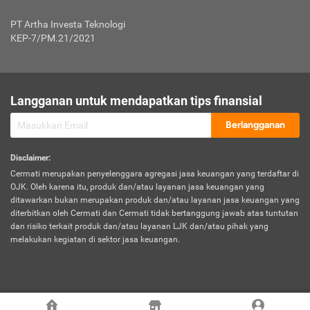
Jenis Kendaraan Non Bus dan Non Truk
0,125% x Rp. 50.000.000,00 = Rp. 62.500,00
Penumpang
0,10% x Rp. 50.000.000,00 = Rp. 50.000,00
PT Artha Investa Teknologi
Untuk Penumpang: 0,10% dari uang 
Tarif Premi atau Kontribusi Minimum = Rp. 300.000,00
KEP-7/PM.21/2021
diri untuk setiap tempat 
Kategori 1
0 s.d.
0,47%
0,56%
Rp125.000.000,-
7.
Tanggung
UP hingga Rp25 juta: 0
Langganan untuk mendapatkan tips finansial
Jawab
Kategori 2
>Rp125.000.000,-
0,63%
0,69%
UP > Rp25 juta s.d. Rp50 ju
Hukum
s.d.
Berlangganan
terhadap
Rp200.000.000,-
UP > Rp50 juta s.d. Rp100 ju
Penumpang
Disclaimer
:
UP > Rp100 juta: ditentukan
Cermati merupakan penyelenggara agregasi jasa keuangan yang terdaftar di
Kategori 3
>Rp200.000.000,-
0,41%
0,46%
Perusahaa
OJK. Oleh karena itu, produk dan/atau layanan jasa keuangan yang
s.d.
ditawarkan bukan merupakan produk dan/atau layanan jasa keuangan yang
Rp400.000.000,-
diterbitkan oleh Cermati dan Cermati tidak bertanggung jawab atas tuntutan
dan risiko terkait produk dan/atau layanan LJK dan/atau pihak yang
*UP = Uang Pertanggungan
melakukan kegiatan di sektor jasa keuangan.
Kategori 4
>Rp400.000.000,-
0,25%
0,30%
Tabel Tarif Perluasan Banjir Asuransi Mobil*
s.d.
Rp800.000.000,-
©
2026
Cermati. All Rights Reserved.
No
Wilayah
Tarif Premi atau Kontribusi