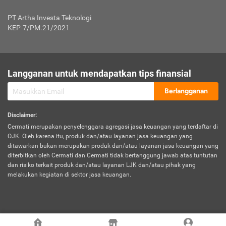
Jenis Kendaraan Non Bus dan Non Truk
0,125% x Rp. 50.000.000,00 = Rp. 62.500,00
Penumpang
0,10% x Rp. 50.000.000,00 = Rp. 50.000,00
PT Artha Investa Teknologi
Untuk Penumpang: 0,10% dari uang 
Tarif Premi atau Kontribusi Minimum = Rp. 300.000,00
KEP-7/PM.21/2021
diri untuk setiap tempat 
Kategori 1
0 s.d.
0,47%
0,56%
Rp125.000.000,-
7.
Tanggung
UP hingga Rp25 juta: 0
Langganan untuk mendapatkan tips finansial
Jawab
Kategori 2
>Rp125.000.000,-
0,63%
0,69%
UP > Rp25 juta s.d. Rp50 ju
Hukum
s.d.
Berlangganan
terhadap
Rp200.000.000,-
UP > Rp50 juta s.d. Rp100 ju
Penumpang
Disclaimer
:
UP > Rp100 juta: ditentukan
Cermati merupakan penyelenggara agregasi jasa keuangan yang terdaftar di
Kategori 3
>Rp200.000.000,-
0,41%
0,46%
Perusahaa
OJK. Oleh karena itu, produk dan/atau layanan jasa keuangan yang
s.d.
ditawarkan bukan merupakan produk dan/atau layanan jasa keuangan yang
Rp400.000.000,-
diterbitkan oleh Cermati dan Cermati tidak bertanggung jawab atas tuntutan
dan risiko terkait produk dan/atau layanan LJK dan/atau pihak yang
*UP = Uang Pertanggungan
melakukan kegiatan di sektor jasa keuangan.
Kategori 4
>Rp400.000.000,-
0,25%
0,30%
Tabel Tarif Perluasan Banjir Asuransi Mobil*
s.d.
Rp800.000.000,-
©
2026
Cermati. All Rights Reserved.
No
Wilayah
Tarif Premi atau Kontribusi