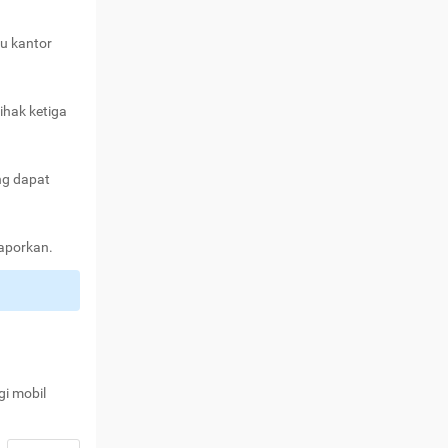
au kantor
ihak ketiga
ng dapat
laporkan.
gi mobil