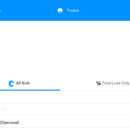
a
Produk
All Risk
Total Loss Only
mobil
(Opsional)