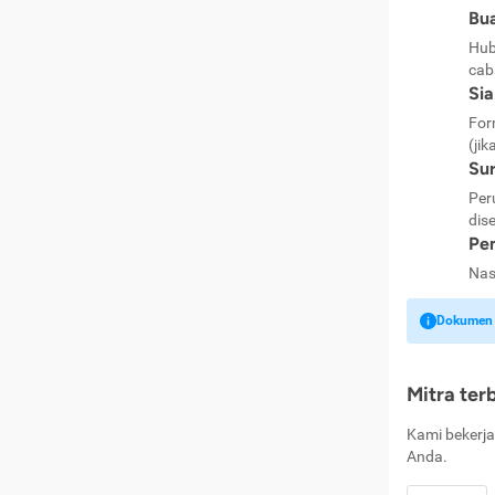
Bua
Hub
cab
Si
For
(jik
Sur
Per
dise
Pen
Nas
Dokumen k
Mitra ter
Kami bekerja
Anda.