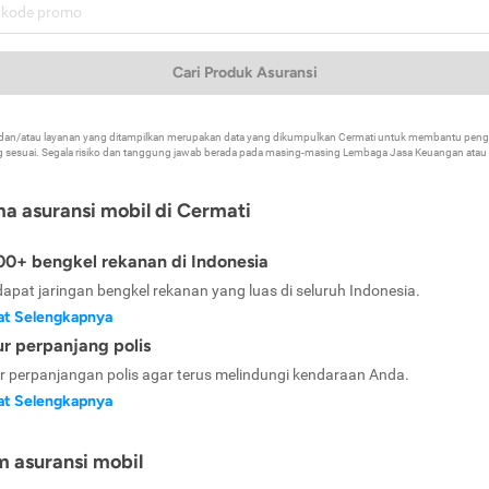
Cari Produk Asuransi
k dan/atau layanan yang ditampilkan merupakan data yang dikumpulkan Cermati untuk membantu p
 sesuai. Segala risiko dan tanggung jawab berada pada masing-masing Lembaga Jasa Keuangan atau mi
ma asuransi mobil di Cermati
0+ bengkel rekanan di Indonesia
dapat jaringan bengkel rekanan yang luas di seluruh Indonesia.
at Selengkapnya
ur perpanjang polis
ur perpanjangan polis agar terus melindungi kendaraan Anda.
at Selengkapnya
m asuransi mobil