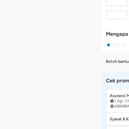
Mengapa 
Butuh bantu
Cek prom
Asuransi
1 Agt
-
31
ASMOBM
Syarat & 