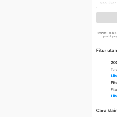
Perhatian: Produ
produk yang
Fitur uta
200
Ter
Lih
Fit
Fit
Lih
Cara klai