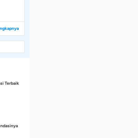
engkapnya
si Terbaik
endasinya