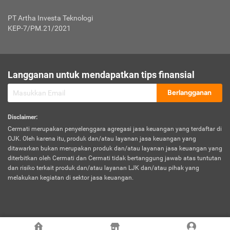
Jenis Kendaraan Non Bus dan Non Truk
0,125% x Rp. 50.000.000,00 = Rp. 62.500,00
Penumpang
0,10% x Rp. 50.000.000,00 = Rp. 50.000,00
PT Artha Investa Teknologi
Untuk Penumpang: 0,10% dari uang 
Tarif Premi atau Kontribusi Minimum = Rp. 300.000,00
KEP-7/PM.21/2021
diri untuk setiap tempat 
Kategori 1
0 s.d.
0,47%
0,56%
Rp125.000.000,-
7.
Tanggung
UP hingga Rp25 juta: 0
Langganan untuk mendapatkan tips finansial
Jawab
Kategori 2
>Rp125.000.000,-
0,63%
0,69%
UP > Rp25 juta s.d. Rp50 ju
Hukum
s.d.
Berlangganan
terhadap
Rp200.000.000,-
UP > Rp50 juta s.d. Rp100 ju
Penumpang
Disclaimer
:
UP > Rp100 juta: ditentukan
Cermati merupakan penyelenggara agregasi jasa keuangan yang terdaftar di
Kategori 3
>Rp200.000.000,-
0,41%
0,46%
Perusahaa
OJK. Oleh karena itu, produk dan/atau layanan jasa keuangan yang
s.d.
ditawarkan bukan merupakan produk dan/atau layanan jasa keuangan yang
Rp400.000.000,-
diterbitkan oleh Cermati dan Cermati tidak bertanggung jawab atas tuntutan
dan risiko terkait produk dan/atau layanan LJK dan/atau pihak yang
*UP = Uang Pertanggungan
melakukan kegiatan di sektor jasa keuangan.
Kategori 4
>Rp400.000.000,-
0,25%
0,30%
Tabel Tarif Perluasan Banjir Asuransi Mobil*
s.d.
Rp800.000.000,-
©
2026
Cermati. All Rights Reserved.
No
Wilayah
Tarif Premi atau Kontribusi