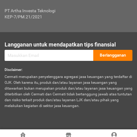
Jenis Kendaraan Non Bus dan Non Truk
0,125% x Rp. 50.000.000,00 = Rp. 62.500,00
Penumpang
0,10% x Rp. 50.000.000,00 = Rp. 50.000,00
PT Artha Investa Teknologi
Untuk Penumpang: 0,10% dari uang 
Tarif Premi atau Kontribusi Minimum = Rp. 300.000,00
KEP-7/PM.21/2021
diri untuk setiap tempat 
Kategori 1
0 s.d.
0,47%
0,56%
Rp125.000.000,-
7.
Tanggung
UP hingga Rp25 juta: 0
Langganan untuk mendapatkan tips finansial
Jawab
Kategori 2
>Rp125.000.000,-
0,63%
0,69%
UP > Rp25 juta s.d. Rp50 ju
Hukum
s.d.
Berlangganan
terhadap
Rp200.000.000,-
UP > Rp50 juta s.d. Rp100 ju
Penumpang
Disclaimer
:
UP > Rp100 juta: ditentukan
Cermati merupakan penyelenggara agregasi jasa keuangan yang terdaftar di
Kategori 3
>Rp200.000.000,-
0,41%
0,46%
Perusahaa
OJK. Oleh karena itu, produk dan/atau layanan jasa keuangan yang
s.d.
ditawarkan bukan merupakan produk dan/atau layanan jasa keuangan yang
Rp400.000.000,-
diterbitkan oleh Cermati dan Cermati tidak bertanggung jawab atas tuntutan
dan risiko terkait produk dan/atau layanan LJK dan/atau pihak yang
*UP = Uang Pertanggungan
melakukan kegiatan di sektor jasa keuangan.
Kategori 4
>Rp400.000.000,-
0,25%
0,30%
Tabel Tarif Perluasan Banjir Asuransi Mobil*
s.d.
Rp800.000.000,-
©
2026
Cermati. All Rights Reserved.
No
Wilayah
Tarif Premi atau Kontribusi