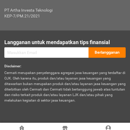
Jenis Kendaraan Non Bus dan Non Truk
0,125% x Rp. 50.000.000,00 = Rp. 62.500,00
Penumpang
0,10% x Rp. 50.000.000,00 = Rp. 50.000,00
PT Artha Investa Teknologi
Untuk Penumpang: 0,10% dari uang 
Tarif Premi atau Kontribusi Minimum = Rp. 300.000,00
KEP-7/PM.21/2021
diri untuk setiap tempat 
Kategori 1
0 s.d.
0,47%
0,56%
Rp125.000.000,-
7.
Tanggung
UP hingga Rp25 juta: 0
Langganan untuk mendapatkan tips finansial
Jawab
Kategori 2
>Rp125.000.000,-
0,63%
0,69%
UP > Rp25 juta s.d. Rp50 ju
Hukum
s.d.
Berlangganan
terhadap
Rp200.000.000,-
UP > Rp50 juta s.d. Rp100 ju
Penumpang
Disclaimer
:
UP > Rp100 juta: ditentukan
Cermati merupakan penyelenggara agregasi jasa keuangan yang terdaftar di
Kategori 3
>Rp200.000.000,-
0,41%
0,46%
Perusahaa
OJK. Oleh karena itu, produk dan/atau layanan jasa keuangan yang
s.d.
ditawarkan bukan merupakan produk dan/atau layanan jasa keuangan yang
Rp400.000.000,-
diterbitkan oleh Cermati dan Cermati tidak bertanggung jawab atas tuntutan
dan risiko terkait produk dan/atau layanan LJK dan/atau pihak yang
*UP = Uang Pertanggungan
melakukan kegiatan di sektor jasa keuangan.
Kategori 4
>Rp400.000.000,-
0,25%
0,30%
Tabel Tarif Perluasan Banjir Asuransi Mobil*
s.d.
Rp800.000.000,-
©
2026
Cermati. All Rights Reserved.
No
Wilayah
Tarif Premi atau Kontribusi