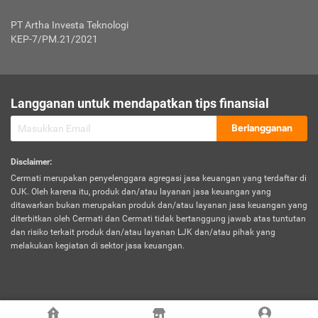
Jenis Kendaraan Non Bus dan Non Truk
0,125% x Rp. 50.000.000,00 = Rp. 62.500,00
Penumpang
0,10% x Rp. 50.000.000,00 = Rp. 50.000,00
PT Artha Investa Teknologi
Untuk Penumpang: 0,10% dari uang 
Tarif Premi atau Kontribusi Minimum = Rp. 300.000,00
KEP-7/PM.21/2021
diri untuk setiap tempat 
Kategori 1
0 s.d.
0,47%
0,56%
Rp125.000.000,-
7.
Tanggung
UP hingga Rp25 juta: 0
Langganan untuk mendapatkan tips finansial
Jawab
Kategori 2
>Rp125.000.000,-
0,63%
0,69%
UP > Rp25 juta s.d. Rp50 ju
Hukum
s.d.
Berlangganan
terhadap
Rp200.000.000,-
UP > Rp50 juta s.d. Rp100 ju
Penumpang
Disclaimer
:
UP > Rp100 juta: ditentukan
Cermati merupakan penyelenggara agregasi jasa keuangan yang terdaftar di
Kategori 3
>Rp200.000.000,-
0,41%
0,46%
Perusahaa
OJK. Oleh karena itu, produk dan/atau layanan jasa keuangan yang
s.d.
ditawarkan bukan merupakan produk dan/atau layanan jasa keuangan yang
Rp400.000.000,-
diterbitkan oleh Cermati dan Cermati tidak bertanggung jawab atas tuntutan
dan risiko terkait produk dan/atau layanan LJK dan/atau pihak yang
*UP = Uang Pertanggungan
melakukan kegiatan di sektor jasa keuangan.
Kategori 4
>Rp400.000.000,-
0,25%
0,30%
Tabel Tarif Perluasan Banjir Asuransi Mobil*
s.d.
Rp800.000.000,-
©
2026
Cermati. All Rights Reserved.
No
Wilayah
Tarif Premi atau Kontribusi