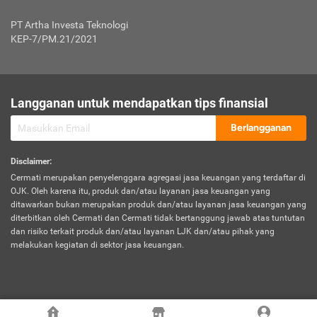
Jenis Kendaraan Non Bus dan Non Truk
0,125% x Rp. 50.000.000,00 = Rp. 62.500,00
Penumpang
0,10% x Rp. 50.000.000,00 = Rp. 50.000,00
PT Artha Investa Teknologi
Untuk Penumpang: 0,10% dari uang 
Tarif Premi atau Kontribusi Minimum = Rp. 300.000,00
KEP-7/PM.21/2021
diri untuk setiap tempat 
Kategori 1
0 s.d.
0,47%
0,56%
Rp125.000.000,-
7.
Tanggung
UP hingga Rp25 juta: 0
Langganan untuk mendapatkan tips finansial
Jawab
Kategori 2
>Rp125.000.000,-
0,63%
0,69%
UP > Rp25 juta s.d. Rp50 ju
Hukum
s.d.
Berlangganan
terhadap
Rp200.000.000,-
UP > Rp50 juta s.d. Rp100 ju
Penumpang
Disclaimer
:
UP > Rp100 juta: ditentukan
Cermati merupakan penyelenggara agregasi jasa keuangan yang terdaftar di
Kategori 3
>Rp200.000.000,-
0,41%
0,46%
Perusahaa
OJK. Oleh karena itu, produk dan/atau layanan jasa keuangan yang
s.d.
ditawarkan bukan merupakan produk dan/atau layanan jasa keuangan yang
Rp400.000.000,-
diterbitkan oleh Cermati dan Cermati tidak bertanggung jawab atas tuntutan
dan risiko terkait produk dan/atau layanan LJK dan/atau pihak yang
*UP = Uang Pertanggungan
melakukan kegiatan di sektor jasa keuangan.
Kategori 4
>Rp400.000.000,-
0,25%
0,30%
Tabel Tarif Perluasan Banjir Asuransi Mobil*
s.d.
Rp800.000.000,-
©
2026
Cermati. All Rights Reserved.
No
Wilayah
Tarif Premi atau Kontribusi