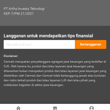
Jenis Kendaraan Non Bus dan Non Truk
0,125% x Rp. 50.000.000,00 = Rp. 62.500,00
Penumpang
0,10% x Rp. 50.000.000,00 = Rp. 50.000,00
PT Artha Investa Teknologi
Untuk Penumpang: 0,10% dari uang 
Tarif Premi atau Kontribusi Minimum = Rp. 300.000,00
KEP-7/PM.21/2021
diri untuk setiap tempat 
Kategori 1
0 s.d.
0,47%
0,56%
Rp125.000.000,-
7.
Tanggung
UP hingga Rp25 juta: 0
Langganan untuk mendapatkan tips finansial
Jawab
Kategori 2
>Rp125.000.000,-
0,63%
0,69%
UP > Rp25 juta s.d. Rp50 ju
Hukum
s.d.
Berlangganan
terhadap
Rp200.000.000,-
UP > Rp50 juta s.d. Rp100 ju
Penumpang
Disclaimer
:
UP > Rp100 juta: ditentukan
Cermati merupakan penyelenggara agregasi jasa keuangan yang terdaftar di
Kategori 3
>Rp200.000.000,-
0,41%
0,46%
Perusahaa
OJK. Oleh karena itu, produk dan/atau layanan jasa keuangan yang
s.d.
ditawarkan bukan merupakan produk dan/atau layanan jasa keuangan yang
Rp400.000.000,-
diterbitkan oleh Cermati dan Cermati tidak bertanggung jawab atas tuntutan
dan risiko terkait produk dan/atau layanan LJK dan/atau pihak yang
*UP = Uang Pertanggungan
melakukan kegiatan di sektor jasa keuangan.
Kategori 4
>Rp400.000.000,-
0,25%
0,30%
Tabel Tarif Perluasan Banjir Asuransi Mobil*
s.d.
Rp800.000.000,-
©
2026
Cermati. All Rights Reserved.
No
Wilayah
Tarif Premi atau Kontribusi