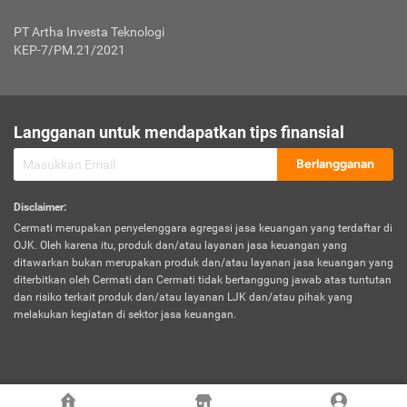
Jenis Kendaraan Non Bus dan Non Truk
0,125% x Rp. 50.000.000,00 = Rp. 62.500,00
Penumpang
0,10% x Rp. 50.000.000,00 = Rp. 50.000,00
PT Artha Investa Teknologi
Untuk Penumpang: 0,10% dari uang 
Tarif Premi atau Kontribusi Minimum = Rp. 300.000,00
KEP-7/PM.21/2021
diri untuk setiap tempat 
Kategori 1
0 s.d.
0,47%
0,56%
Rp125.000.000,-
7.
Tanggung
UP hingga Rp25 juta: 0
Langganan untuk mendapatkan tips finansial
Jawab
Kategori 2
>Rp125.000.000,-
0,63%
0,69%
UP > Rp25 juta s.d. Rp50 ju
Hukum
s.d.
Berlangganan
terhadap
Rp200.000.000,-
UP > Rp50 juta s.d. Rp100 ju
Penumpang
Disclaimer
:
UP > Rp100 juta: ditentukan
Cermati merupakan penyelenggara agregasi jasa keuangan yang terdaftar di
Kategori 3
>Rp200.000.000,-
0,41%
0,46%
Perusahaa
OJK. Oleh karena itu, produk dan/atau layanan jasa keuangan yang
s.d.
ditawarkan bukan merupakan produk dan/atau layanan jasa keuangan yang
Rp400.000.000,-
diterbitkan oleh Cermati dan Cermati tidak bertanggung jawab atas tuntutan
dan risiko terkait produk dan/atau layanan LJK dan/atau pihak yang
*UP = Uang Pertanggungan
melakukan kegiatan di sektor jasa keuangan.
Kategori 4
>Rp400.000.000,-
0,25%
0,30%
Tabel Tarif Perluasan Banjir Asuransi Mobil*
s.d.
Rp800.000.000,-
©
2026
Cermati. All Rights Reserved.
No
Wilayah
Tarif Premi atau Kontribusi