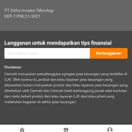
Jenis Kendaraan Non Bus dan Non Truk
0,125% x Rp. 50.000.000,00 = Rp. 62.500,00
Penumpang
0,10% x Rp. 50.000.000,00 = Rp. 50.000,00
PT Artha Investa Teknologi
Untuk Penumpang: 0,10% dari uang 
Tarif Premi atau Kontribusi Minimum = Rp. 300.000,00
KEP-7/PM.21/2021
diri untuk setiap tempat 
Kategori 1
0 s.d.
0,47%
0,56%
Rp125.000.000,-
7.
Tanggung
UP hingga Rp25 juta: 0
Langganan untuk mendapatkan tips finansial
Jawab
Kategori 2
>Rp125.000.000,-
0,63%
0,69%
UP > Rp25 juta s.d. Rp50 ju
Hukum
s.d.
Berlangganan
terhadap
Rp200.000.000,-
UP > Rp50 juta s.d. Rp100 ju
Penumpang
Disclaimer
:
UP > Rp100 juta: ditentukan
Cermati merupakan penyelenggara agregasi jasa keuangan yang terdaftar di
Kategori 3
>Rp200.000.000,-
0,41%
0,46%
Perusahaa
OJK. Oleh karena itu, produk dan/atau layanan jasa keuangan yang
s.d.
ditawarkan bukan merupakan produk dan/atau layanan jasa keuangan yang
Rp400.000.000,-
diterbitkan oleh Cermati dan Cermati tidak bertanggung jawab atas tuntutan
dan risiko terkait produk dan/atau layanan LJK dan/atau pihak yang
*UP = Uang Pertanggungan
melakukan kegiatan di sektor jasa keuangan.
Kategori 4
>Rp400.000.000,-
0,25%
0,30%
Tabel Tarif Perluasan Banjir Asuransi Mobil*
s.d.
Rp800.000.000,-
©
2026
Cermati. All Rights Reserved.
No
Wilayah
Tarif Premi atau Kontribusi