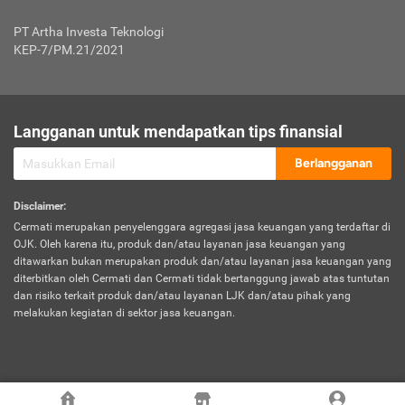
Jenis Kendaraan Non Bus dan Non Truk
0,125% x Rp. 50.000.000,00 = Rp. 62.500,00
Penumpang
0,10% x Rp. 50.000.000,00 = Rp. 50.000,00
PT Artha Investa Teknologi
Untuk Penumpang: 0,10% dari uang 
Tarif Premi atau Kontribusi Minimum = Rp. 300.000,00
KEP-7/PM.21/2021
diri untuk setiap tempat 
Kategori 1
0 s.d.
0,47%
0,56%
Rp125.000.000,-
7.
Tanggung
UP hingga Rp25 juta: 0
Langganan untuk mendapatkan tips finansial
Jawab
Kategori 2
>Rp125.000.000,-
0,63%
0,69%
UP > Rp25 juta s.d. Rp50 ju
Hukum
s.d.
Berlangganan
terhadap
Rp200.000.000,-
UP > Rp50 juta s.d. Rp100 ju
Penumpang
Disclaimer
:
UP > Rp100 juta: ditentukan
Cermati merupakan penyelenggara agregasi jasa keuangan yang terdaftar di
Kategori 3
>Rp200.000.000,-
0,41%
0,46%
Perusahaa
OJK. Oleh karena itu, produk dan/atau layanan jasa keuangan yang
s.d.
ditawarkan bukan merupakan produk dan/atau layanan jasa keuangan yang
Rp400.000.000,-
diterbitkan oleh Cermati dan Cermati tidak bertanggung jawab atas tuntutan
dan risiko terkait produk dan/atau layanan LJK dan/atau pihak yang
*UP = Uang Pertanggungan
melakukan kegiatan di sektor jasa keuangan.
Kategori 4
>Rp400.000.000,-
0,25%
0,30%
Tabel Tarif Perluasan Banjir Asuransi Mobil*
s.d.
Rp800.000.000,-
©
2026
Cermati. All Rights Reserved.
No
Wilayah
Tarif Premi atau Kontribusi