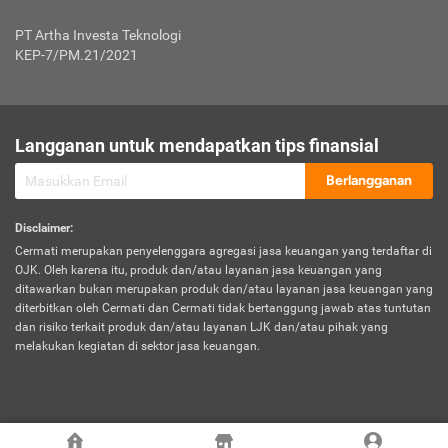
Jenis Kendaraan Non Bus dan Non Truk
0,125% x Rp. 50.000.000,00 = Rp. 62.500,00
Penumpang
0,10% x Rp. 50.000.000,00 = Rp. 50.000,00
PT Artha Investa Teknologi
Untuk Penumpang: 0,10% dari uang 
Tarif Premi atau Kontribusi Minimum = Rp. 300.000,00
KEP-7/PM.21/2021
diri untuk setiap tempat 
Kategori 1
0 s.d.
0,47%
0,56%
Rp125.000.000,-
7.
Tanggung
UP hingga Rp25 juta: 0
Langganan untuk mendapatkan tips finansial
Jawab
Kategori 2
>Rp125.000.000,-
0,63%
0,69%
UP > Rp25 juta s.d. Rp50 ju
Hukum
s.d.
Berlangganan
terhadap
Rp200.000.000,-
UP > Rp50 juta s.d. Rp100 ju
Penumpang
Disclaimer
:
UP > Rp100 juta: ditentukan
Cermati merupakan penyelenggara agregasi jasa keuangan yang terdaftar di
Kategori 3
>Rp200.000.000,-
0,41%
0,46%
Perusahaa
OJK. Oleh karena itu, produk dan/atau layanan jasa keuangan yang
s.d.
ditawarkan bukan merupakan produk dan/atau layanan jasa keuangan yang
Rp400.000.000,-
diterbitkan oleh Cermati dan Cermati tidak bertanggung jawab atas tuntutan
dan risiko terkait produk dan/atau layanan LJK dan/atau pihak yang
*UP = Uang Pertanggungan
melakukan kegiatan di sektor jasa keuangan.
Kategori 4
>Rp400.000.000,-
0,25%
0,30%
Tabel Tarif Perluasan Banjir Asuransi Mobil*
s.d.
Rp800.000.000,-
©
2026
Cermati. All Rights Reserved.
No
Wilayah
Tarif Premi atau Kontribusi