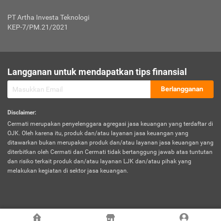
Jenis Kendaraan Non Bus dan Non Truk
0,125% x Rp. 50.000.000,00 = Rp. 62.500,00
Penumpang
0,10% x Rp. 50.000.000,00 = Rp. 50.000,00
PT Artha Investa Teknologi
Untuk Penumpang: 0,10% dari uang 
Tarif Premi atau Kontribusi Minimum = Rp. 300.000,00
KEP-7/PM.21/2021
diri untuk setiap tempat 
Kategori 1
0 s.d.
0,47%
0,56%
Rp125.000.000,-
7.
Tanggung
UP hingga Rp25 juta: 0
Langganan untuk mendapatkan tips finansial
Jawab
Kategori 2
>Rp125.000.000,-
0,63%
0,69%
UP > Rp25 juta s.d. Rp50 ju
Hukum
s.d.
Berlangganan
terhadap
Rp200.000.000,-
UP > Rp50 juta s.d. Rp100 ju
Penumpang
Disclaimer
:
UP > Rp100 juta: ditentukan
Cermati merupakan penyelenggara agregasi jasa keuangan yang terdaftar di
Kategori 3
>Rp200.000.000,-
0,41%
0,46%
Perusahaa
OJK. Oleh karena itu, produk dan/atau layanan jasa keuangan yang
s.d.
ditawarkan bukan merupakan produk dan/atau layanan jasa keuangan yang
Rp400.000.000,-
diterbitkan oleh Cermati dan Cermati tidak bertanggung jawab atas tuntutan
dan risiko terkait produk dan/atau layanan LJK dan/atau pihak yang
*UP = Uang Pertanggungan
melakukan kegiatan di sektor jasa keuangan.
Kategori 4
>Rp400.000.000,-
0,25%
0,30%
Tabel Tarif Perluasan Banjir Asuransi Mobil*
s.d.
Rp800.000.000,-
©
2026
Cermati. All Rights Reserved.
No
Wilayah
Tarif Premi atau Kontribusi