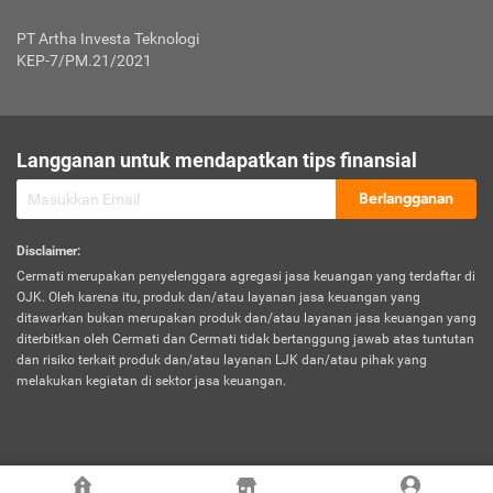
Jenis Kendaraan Non Bus dan Non Truk
0,125% x Rp. 50.000.000,00 = Rp. 62.500,00
Penumpang
0,10% x Rp. 50.000.000,00 = Rp. 50.000,00
PT Artha Investa Teknologi
Untuk Penumpang: 0,10% dari uang 
Tarif Premi atau Kontribusi Minimum = Rp. 300.000,00
KEP-7/PM.21/2021
diri untuk setiap tempat 
Kategori 1
0 s.d.
0,47%
0,56%
Rp125.000.000,-
7.
Tanggung
UP hingga Rp25 juta: 0
Langganan untuk mendapatkan tips finansial
Jawab
Kategori 2
>Rp125.000.000,-
0,63%
0,69%
UP > Rp25 juta s.d. Rp50 ju
Hukum
s.d.
Berlangganan
terhadap
Rp200.000.000,-
UP > Rp50 juta s.d. Rp100 ju
Penumpang
Disclaimer
:
UP > Rp100 juta: ditentukan
Cermati merupakan penyelenggara agregasi jasa keuangan yang terdaftar di
Kategori 3
>Rp200.000.000,-
0,41%
0,46%
Perusahaa
OJK. Oleh karena itu, produk dan/atau layanan jasa keuangan yang
s.d.
ditawarkan bukan merupakan produk dan/atau layanan jasa keuangan yang
Rp400.000.000,-
diterbitkan oleh Cermati dan Cermati tidak bertanggung jawab atas tuntutan
dan risiko terkait produk dan/atau layanan LJK dan/atau pihak yang
*UP = Uang Pertanggungan
melakukan kegiatan di sektor jasa keuangan.
Kategori 4
>Rp400.000.000,-
0,25%
0,30%
Tabel Tarif Perluasan Banjir Asuransi Mobil*
s.d.
Rp800.000.000,-
©
2026
Cermati. All Rights Reserved.
No
Wilayah
Tarif Premi atau Kontribusi