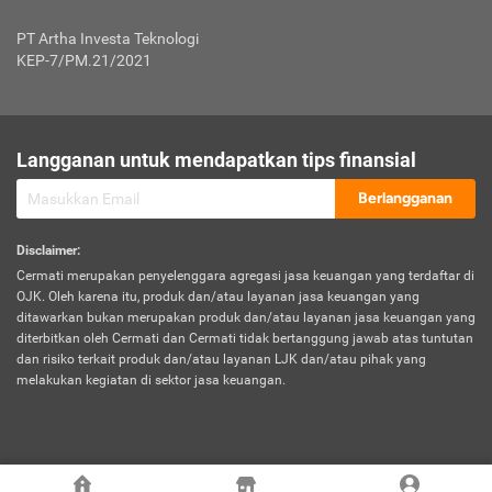
Jenis Kendaraan Non Bus dan Non Truk
0,125% x Rp. 50.000.000,00 = Rp. 62.500,00
Penumpang
0,10% x Rp. 50.000.000,00 = Rp. 50.000,00
PT Artha Investa Teknologi
Untuk Penumpang: 0,10% dari uang 
Tarif Premi atau Kontribusi Minimum = Rp. 300.000,00
KEP-7/PM.21/2021
diri untuk setiap tempat 
Kategori 1
0 s.d.
0,47%
0,56%
Rp125.000.000,-
7.
Tanggung
UP hingga Rp25 juta: 0
Langganan untuk mendapatkan tips finansial
Jawab
Kategori 2
>Rp125.000.000,-
0,63%
0,69%
UP > Rp25 juta s.d. Rp50 ju
Hukum
s.d.
Berlangganan
terhadap
Rp200.000.000,-
UP > Rp50 juta s.d. Rp100 ju
Penumpang
Disclaimer
:
UP > Rp100 juta: ditentukan
Cermati merupakan penyelenggara agregasi jasa keuangan yang terdaftar di
Kategori 3
>Rp200.000.000,-
0,41%
0,46%
Perusahaa
OJK. Oleh karena itu, produk dan/atau layanan jasa keuangan yang
s.d.
ditawarkan bukan merupakan produk dan/atau layanan jasa keuangan yang
Rp400.000.000,-
diterbitkan oleh Cermati dan Cermati tidak bertanggung jawab atas tuntutan
dan risiko terkait produk dan/atau layanan LJK dan/atau pihak yang
*UP = Uang Pertanggungan
melakukan kegiatan di sektor jasa keuangan.
Kategori 4
>Rp400.000.000,-
0,25%
0,30%
Tabel Tarif Perluasan Banjir Asuransi Mobil*
s.d.
Rp800.000.000,-
©
2026
Cermati. All Rights Reserved.
No
Wilayah
Tarif Premi atau Kontribusi