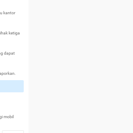
au kantor
ihak ketiga
ng dapat
laporkan.
gi mobil