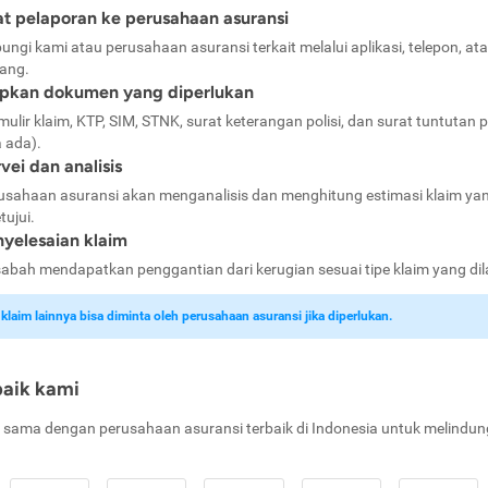
t pelaporan ke perusahaan asuransi
ungi kami atau perusahaan asuransi terkait melalui aplikasi, telepon, at
ang.
apkan dokumen yang diperlukan
mulir klaim, KTP, SIM, STNK, surat keterangan polisi, dan surat tuntutan p
a ada).
vei dan analisis
usahaan asuransi akan menganalisis dan menghitung estimasi klaim ya
tujui.
yelesaian klaim
abah mendapatkan penggantian dari kerugian sesuai tipe klaim yang di
laim lainnya bisa diminta oleh perusahaan asuransi jika diperlukan.
baik kami
 sama dengan perusahaan asuransi terbaik di Indonesia untuk melindun