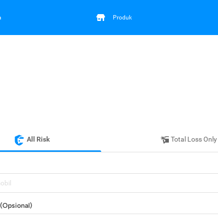
a
Produk
All Risk
Total Loss Only
mobil
(Opsional)