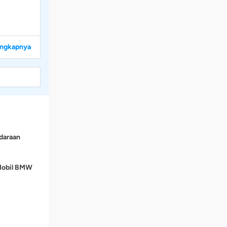
engkapnya
daraan
 Mobil BMW