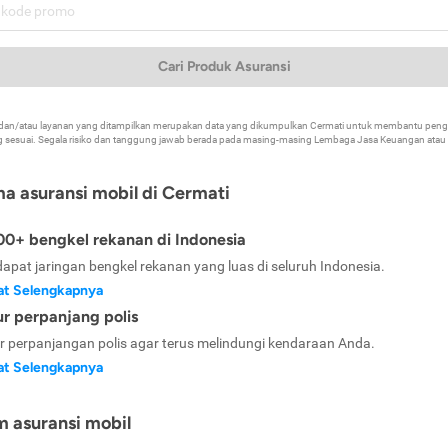
Cari Produk Asuransi
k dan/atau layanan yang ditampilkan merupakan data yang dikumpulkan Cermati untuk membantu p
 sesuai. Segala risiko dan tanggung jawab berada pada masing-masing Lembaga Jasa Keuangan atau mi
ma asuransi mobil di Cermati
0+ bengkel rekanan di Indonesia
dapat jaringan bengkel rekanan yang luas di seluruh Indonesia.
at Selengkapnya
ur perpanjang polis
ur perpanjangan polis agar terus melindungi kendaraan Anda.
at Selengkapnya
m asuransi mobil