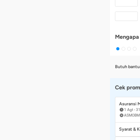
Mengapa 
Butuh bantu
Cek prom
Asuransi
1 Agt
-
31
ASMOBM
Syarat & 