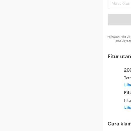
Perhatian: Produ
produk yang
Fitur uta
200
Ter
Lih
Fit
Fit
Lih
Cara klai