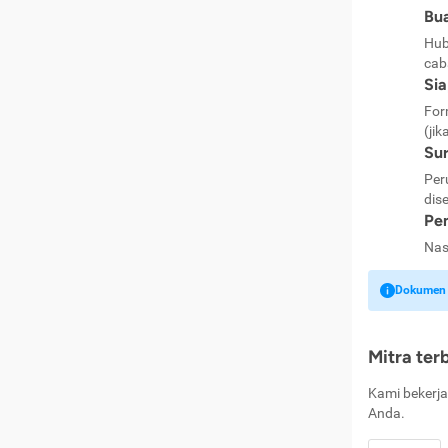
Bua
Hub
cab
Si
For
(jik
Sur
Per
dise
Pen
Nas
Dokumen k
Mitra ter
Kami bekerja
Anda.