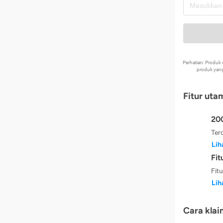
Perhatian: Produ
produk yang
Fitur uta
200
Ter
Lih
Fit
Fit
Lih
Cara klai