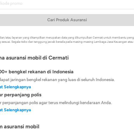
Cari Produk Asuransi
k dan/atau layanan yang ditampilkan merupakan data yang dikumpulkan Cermati untuk membantu p
 sesuai. Segala risiko dan tanggung jawab berada pada masing-masing Lembaga Jasa Keuangan atau mi
ma asuransi mobil di Cermati
0+ bengkel rekanan di Indonesia
dapat jaringan bengkel rekanan yang luas di seluruh Indonesia.
at Selengkapnya
ur perpanjang polis
ur perpanjangan polis agar terus melindungi kendaraan Anda.
at Selengkapnya
m asuransi mobil