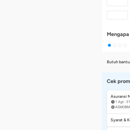
Mengapa 
Butuh bantu
Cek prom
Asuransi
1 Agt
-
31
ASMOBM
Syarat & 