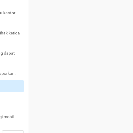
au kantor
ihak ketiga
ng dapat
laporkan.
gi mobil