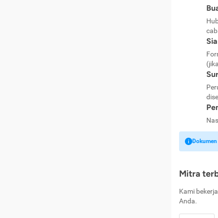
Bua
Hub
cab
Si
For
(jik
Sur
Per
dise
Pen
Nas
Dokumen k
Mitra ter
Kami bekerja
Anda.