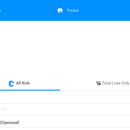
a
Produk
All Risk
Total Loss Only
mobil
(Opsional)