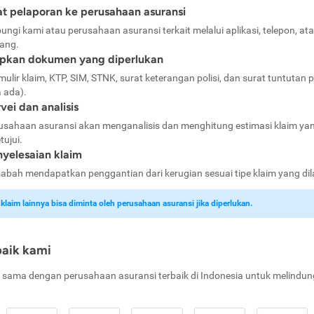
t pelaporan ke perusahaan asuransi
ungi kami atau perusahaan asuransi terkait melalui aplikasi, telepon, at
ang.
apkan dokumen yang diperlukan
mulir klaim, KTP, SIM, STNK, surat keterangan polisi, dan surat tuntutan p
a ada).
vei dan analisis
usahaan asuransi akan menganalisis dan menghitung estimasi klaim ya
tujui.
yelesaian klaim
abah mendapatkan penggantian dari kerugian sesuai tipe klaim yang di
laim lainnya bisa diminta oleh perusahaan asuransi jika diperlukan.
baik kami
 sama dengan perusahaan asuransi terbaik di Indonesia untuk melindun