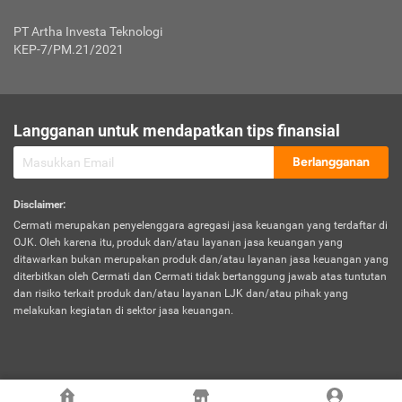
Jenis Kendaraan Non Bus dan Non Truk
0,125% x Rp. 50.000.000,00 = Rp. 62.500,00
Penumpang
0,10% x Rp. 50.000.000,00 = Rp. 50.000,00
PT Artha Investa Teknologi
Untuk Penumpang: 0,10% dari uang 
Tarif Premi atau Kontribusi Minimum = Rp. 300.000,00
KEP-7/PM.21/2021
diri untuk setiap tempat 
Kategori 1
0 s.d.
0,47%
0,56%
Rp125.000.000,-
7.
Tanggung
UP hingga Rp25 juta: 0
Langganan untuk mendapatkan tips finansial
Jawab
Kategori 2
>Rp125.000.000,-
0,63%
0,69%
UP > Rp25 juta s.d. Rp50 ju
Hukum
s.d.
Berlangganan
terhadap
Rp200.000.000,-
UP > Rp50 juta s.d. Rp100 ju
Penumpang
Disclaimer
:
UP > Rp100 juta: ditentukan
Cermati merupakan penyelenggara agregasi jasa keuangan yang terdaftar di
Kategori 3
>Rp200.000.000,-
0,41%
0,46%
Perusahaa
OJK. Oleh karena itu, produk dan/atau layanan jasa keuangan yang
s.d.
ditawarkan bukan merupakan produk dan/atau layanan jasa keuangan yang
Rp400.000.000,-
diterbitkan oleh Cermati dan Cermati tidak bertanggung jawab atas tuntutan
dan risiko terkait produk dan/atau layanan LJK dan/atau pihak yang
*UP = Uang Pertanggungan
melakukan kegiatan di sektor jasa keuangan.
Kategori 4
>Rp400.000.000,-
0,25%
0,30%
Tabel Tarif Perluasan Banjir Asuransi Mobil*
s.d.
Rp800.000.000,-
©
2026
Cermati. All Rights Reserved.
No
Wilayah
Tarif Premi atau Kontribusi