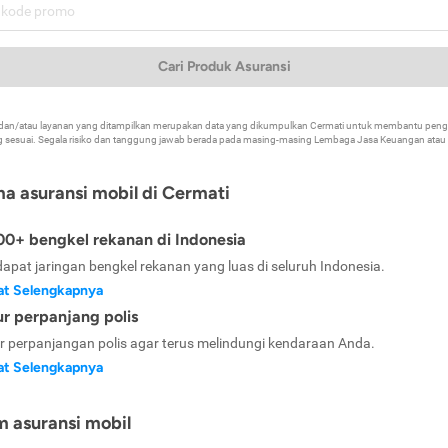
Cari Produk Asuransi
k dan/atau layanan yang ditampilkan merupakan data yang dikumpulkan Cermati untuk membantu p
 sesuai. Segala risiko dan tanggung jawab berada pada masing-masing Lembaga Jasa Keuangan atau mi
ma asuransi mobil di Cermati
0+ bengkel rekanan di Indonesia
dapat jaringan bengkel rekanan yang luas di seluruh Indonesia.
at Selengkapnya
ur perpanjang polis
ur perpanjangan polis agar terus melindungi kendaraan Anda.
at Selengkapnya
m asuransi mobil