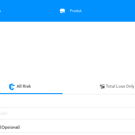
a
Produk
All Risk
Total Loss Only
mobil
(Opsional)