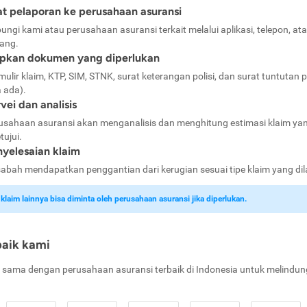
t pelaporan ke perusahaan asuransi
ungi kami atau perusahaan asuransi terkait melalui aplikasi, telepon, at
ang.
apkan dokumen yang diperlukan
mulir klaim, KTP, SIM, STNK, surat keterangan polisi, dan surat tuntutan p
a ada).
vei dan analisis
usahaan asuransi akan menganalisis dan menghitung estimasi klaim ya
tujui.
yelesaian klaim
abah mendapatkan penggantian dari kerugian sesuai tipe klaim yang di
laim lainnya bisa diminta oleh perusahaan asuransi jika diperlukan.
baik kami
 sama dengan perusahaan asuransi terbaik di Indonesia untuk melindun