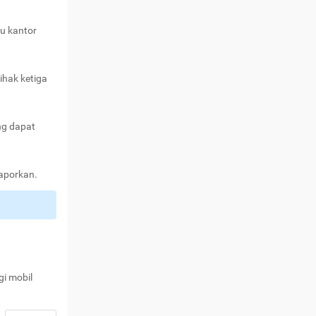
au kantor
ihak ketiga
ng dapat
laporkan.
gi mobil