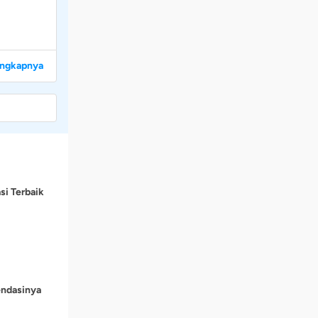
engkapnya
si Terbaik
endasinya