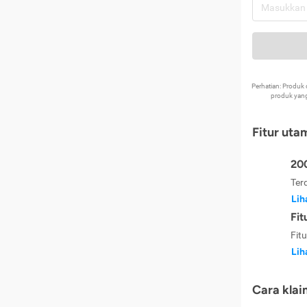
Perhatian: Produ
produk yang
Fitur uta
200
Ter
Lih
Fit
Fit
Lih
Cara klai