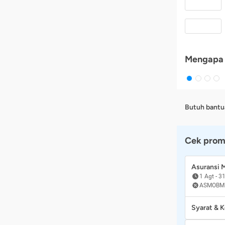
Mengapa 
Butuh bantu
Cek prom
Asuransi
1 Agt
-
31
ASMOBM
Syarat & 