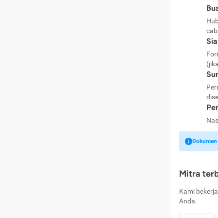
Bua
Hub
cab
Si
For
(jik
Sur
Per
dise
Pen
Nas
Dokumen k
Mitra ter
Kami bekerja
Anda.