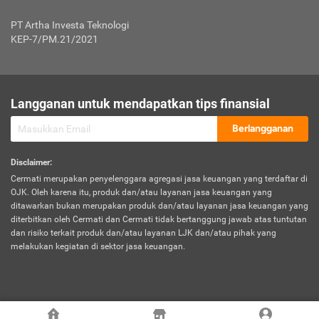
Jenis Kendaraan Non Bus dan Non Truk
0,125% x Rp. 50.000.000,00 = Rp. 62.500,00
Penumpang
0,10% x Rp. 50.000.000,00 = Rp. 50.000,00
PT Artha Investa Teknologi
Untuk Penumpang: 0,10% dari uang 
Tarif Premi atau Kontribusi Minimum = Rp. 300.000,00
KEP-7/PM.21/2021
diri untuk setiap tempat 
Kategori 1
0 s.d.
0,47%
0,56%
Rp125.000.000,-
7.
Tanggung
UP hingga Rp25 juta: 0
Langganan untuk mendapatkan tips finansial
Jawab
Kategori 2
>Rp125.000.000,-
0,63%
0,69%
UP > Rp25 juta s.d. Rp50 ju
Hukum
s.d.
Berlangganan
terhadap
Rp200.000.000,-
UP > Rp50 juta s.d. Rp100 ju
Penumpang
Disclaimer
:
UP > Rp100 juta: ditentukan
Cermati merupakan penyelenggara agregasi jasa keuangan yang terdaftar di
Kategori 3
>Rp200.000.000,-
0,41%
0,46%
Perusahaa
OJK. Oleh karena itu, produk dan/atau layanan jasa keuangan yang
s.d.
ditawarkan bukan merupakan produk dan/atau layanan jasa keuangan yang
Rp400.000.000,-
diterbitkan oleh Cermati dan Cermati tidak bertanggung jawab atas tuntutan
dan risiko terkait produk dan/atau layanan LJK dan/atau pihak yang
*UP = Uang Pertanggungan
melakukan kegiatan di sektor jasa keuangan.
Kategori 4
>Rp400.000.000,-
0,25%
0,30%
Tabel Tarif Perluasan Banjir Asuransi Mobil*
s.d.
Rp800.000.000,-
©
2026
Cermati. All Rights Reserved.
No
Wilayah
Tarif Premi atau Kontribusi