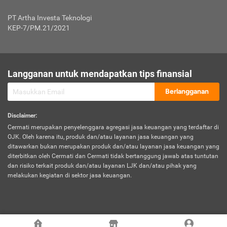
Jenis Kendaraan Non Bus dan Non Truk
0,125% x Rp. 50.000.000,00 = Rp. 62.500,00
Penumpang
0,10% x Rp. 50.000.000,00 = Rp. 50.000,00
PT Artha Investa Teknologi
Untuk Penumpang: 0,10% dari uang 
Tarif Premi atau Kontribusi Minimum = Rp. 300.000,00
KEP-7/PM.21/2021
diri untuk setiap tempat 
Kategori 1
0 s.d.
0,47%
0,56%
Rp125.000.000,-
7.
Tanggung
UP hingga Rp25 juta: 0
Langganan untuk mendapatkan tips finansial
Jawab
Kategori 2
>Rp125.000.000,-
0,63%
0,69%
UP > Rp25 juta s.d. Rp50 ju
Hukum
s.d.
Berlangganan
terhadap
Rp200.000.000,-
UP > Rp50 juta s.d. Rp100 ju
Penumpang
Disclaimer
:
UP > Rp100 juta: ditentukan
Cermati merupakan penyelenggara agregasi jasa keuangan yang terdaftar di
Kategori 3
>Rp200.000.000,-
0,41%
0,46%
Perusahaa
OJK. Oleh karena itu, produk dan/atau layanan jasa keuangan yang
s.d.
ditawarkan bukan merupakan produk dan/atau layanan jasa keuangan yang
Rp400.000.000,-
diterbitkan oleh Cermati dan Cermati tidak bertanggung jawab atas tuntutan
dan risiko terkait produk dan/atau layanan LJK dan/atau pihak yang
*UP = Uang Pertanggungan
melakukan kegiatan di sektor jasa keuangan.
Kategori 4
>Rp400.000.000,-
0,25%
0,30%
Tabel Tarif Perluasan Banjir Asuransi Mobil*
s.d.
Rp800.000.000,-
©
2026
Cermati. All Rights Reserved.
No
Wilayah
Tarif Premi atau Kontribusi