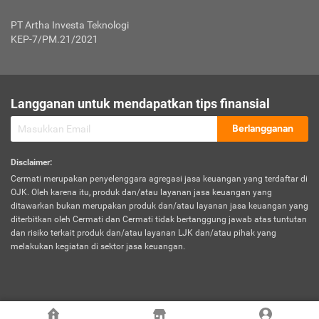
Jenis Kendaraan Non Bus dan Non Truk
0,125% x Rp. 50.000.000,00 = Rp. 62.500,00
Penumpang
0,10% x Rp. 50.000.000,00 = Rp. 50.000,00
PT Artha Investa Teknologi
Untuk Penumpang: 0,10% dari uang 
Tarif Premi atau Kontribusi Minimum = Rp. 300.000,00
KEP-7/PM.21/2021
diri untuk setiap tempat 
Kategori 1
0 s.d.
0,47%
0,56%
Rp125.000.000,-
7.
Tanggung
UP hingga Rp25 juta: 0
Langganan untuk mendapatkan tips finansial
Jawab
Kategori 2
>Rp125.000.000,-
0,63%
0,69%
UP > Rp25 juta s.d. Rp50 ju
Hukum
s.d.
Berlangganan
terhadap
Rp200.000.000,-
UP > Rp50 juta s.d. Rp100 ju
Penumpang
Disclaimer
:
UP > Rp100 juta: ditentukan
Cermati merupakan penyelenggara agregasi jasa keuangan yang terdaftar di
Kategori 3
>Rp200.000.000,-
0,41%
0,46%
Perusahaa
OJK. Oleh karena itu, produk dan/atau layanan jasa keuangan yang
s.d.
ditawarkan bukan merupakan produk dan/atau layanan jasa keuangan yang
Rp400.000.000,-
diterbitkan oleh Cermati dan Cermati tidak bertanggung jawab atas tuntutan
dan risiko terkait produk dan/atau layanan LJK dan/atau pihak yang
*UP = Uang Pertanggungan
melakukan kegiatan di sektor jasa keuangan.
Kategori 4
>Rp400.000.000,-
0,25%
0,30%
Tabel Tarif Perluasan Banjir Asuransi Mobil*
s.d.
Rp800.000.000,-
©
2026
Cermati. All Rights Reserved.
No
Wilayah
Tarif Premi atau Kontribusi