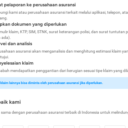
t pelaporan ke perusahaan asuransi
ungi kami atau perusahaan asuransi terkait melalui aplikasi, telepon, at
ang.
apkan dokumen yang diperlukan
mulir klaim, KTP, SIM, STNK, surat keterangan polisi, dan surat tuntutan p
a ada).
vei dan analisis
usahaan asuransi akan menganalisis dan menghitung estimasi klaim ya
tujui.
yelesaian klaim
abah mendapatkan penggantian dari kerugian sesuai tipe klaim yang di
laim lainnya bisa diminta oleh perusahaan asuransi jika diperlukan.
baik kami
 sama dengan perusahaan asuransi terbaik di Indonesia untuk melindun