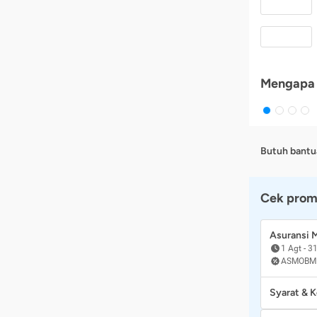
Mengapa 
Butuh bantu
Cek prom
Asuransi
1 Agt
-
31
ASMOBM
Syarat & 