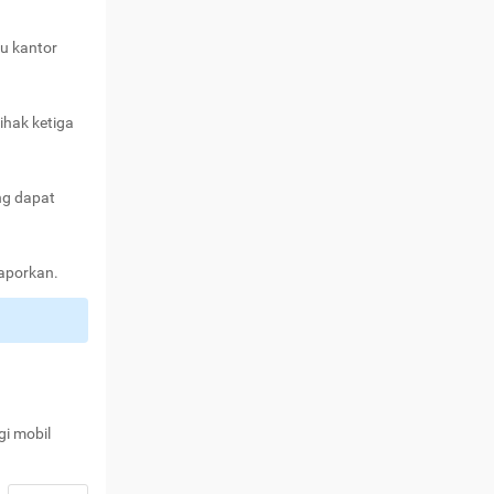
au kantor
ihak ketiga
ng dapat
laporkan.
gi mobil