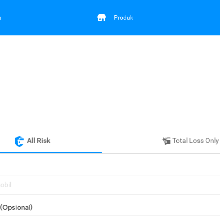
a
Produk
All Risk
Total Loss Only
mobil
(Opsional)