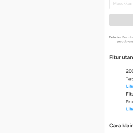
Perhatian: Produ
produk yang
Fitur uta
200
Ter
Lih
Fit
Fit
Lih
Cara klai