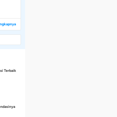
engkapnya
si Terbaik
endasinya