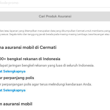
Cari Produk Asuransi
k dan/atau layanan yang ditampilkan merupakan data yang dikumpulkan Cermati untuk membantu p
 sesuai. Segala risiko dan tanggung jawab berada pada masing-masing Lembaga Jasa Keuangan atau mi
ma asuransi mobil di Cermati
0+ bengkel rekanan di Indonesia
dapat jaringan bengkel rekanan yang luas di seluruh Indonesia.
at Selengkapnya
ur perpanjang polis
ur perpanjangan polis agar terus melindungi kendaraan Anda.
at Selengkapnya
m asuransi mobil