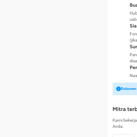
Bua
Hub
cab
Si
For
(jik
Sur
Per
dise
Pen
Nas
Dokumen k
Mitra ter
Kami bekerja
Anda.